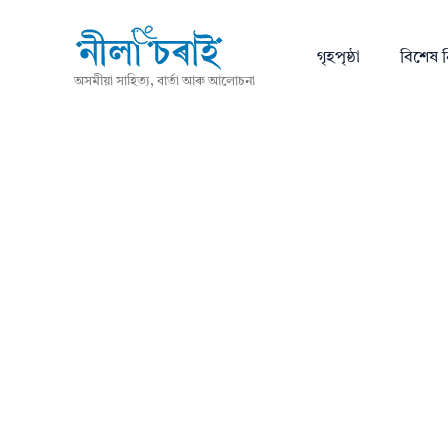
গৃহপৃষ্ঠা
বিশেষ ন
অসমীয়া সাহিত্য, বাৰ্তা আৰু আলোচনা