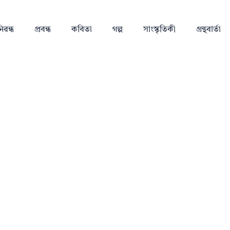
িৱন্ধ
প্ৰবন্ধ
কবিতা
গল্প
সাংস্কৃতিকী
গ্ৰন্থবাৰ্তা