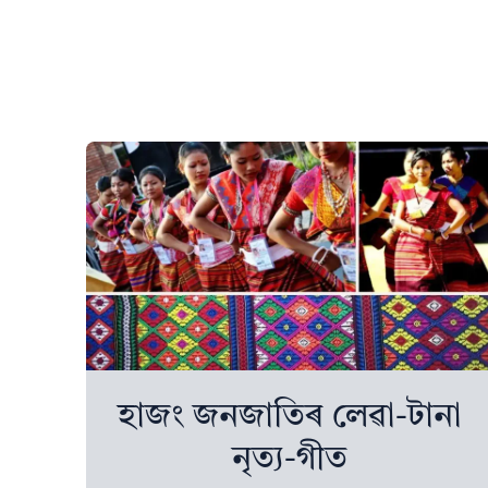
হাজং জনজাতিৰ লেৱা-টানা
নৃত্য-গীত