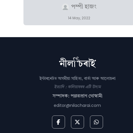
পম্পী হাজং
14 May, 2022
ইণ্টাৰনেটত অসমীয়া সাহিত্য, বাৰ্তা আৰু আলোচনা
ইত্যাদি : কলিয়াবৰৰ এটি উদ্যম
সম্পাদক: পল্লৱপ্ৰাণ গোস্বামী
editor@nilacharai.com