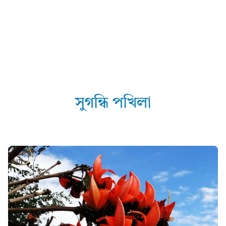
সুগন্ধি পখিলা