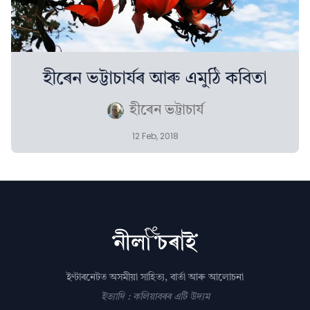
হীৰেন ভট্টাচাৰ্যৰ আৰু এমুঠি কবিতা
হীৰেন ভট্টাচাৰ্য
12 Feb, 2018
ইণ্টাৰনেটত অসমীয়া সাহিত্য, বাৰ্তা আৰু আলোচনা
ইত্যাদি : কলিয়াবৰৰ এটি উদ্যম