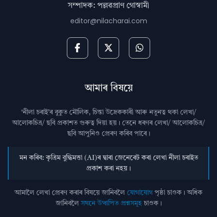
সম্পাদক: পল্লৱপ্ৰাণ গোস্বামী
editor@nilacharai.com
আমাৰ বিষয়ে
‘নীলা চৰাই’ৰ বুকুত মৌলিক, চিন্তা উদ্রেককাৰী আৰু নতুনত্ব থকা লেখা/
আলোকচিত্ৰ/ ছবি প্রকাশত গুৰুত্ব দিয়া হয়। তেনে ধৰণৰ লেখা/ আলোকচিত্ৰ/
ছবি আপুনিও প্রেৰণ কৰিব পাৰে।
মন কৰিব: কৃত্ৰিম বুদ্ধিমত্তা (AI)ৰ দ্বাৰা জেনেৰেট কৰা লেখা নীলা চৰাইত
প্ৰকাশ কৰা নহয়।
আমালৈ লেখা প্ৰেৰণ কৰাৰ বিষয়ে জানিবলৈ
যোগাযোগ
পৃষ্ঠা চাওক। অধিক
জানিবলৈ
সঘনে উত্থাপিত প্ৰশ্নসমূহ
চাওক।