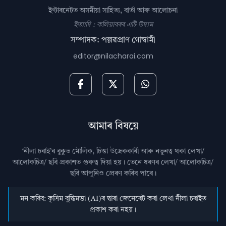
ইণ্টাৰনেটত অসমীয়া সাহিত্য, বাৰ্তা আৰু আলোচনা
ইত্যাদি : কলিয়াবৰৰ এটি উদ্যম
সম্পাদক: পল্লৱপ্ৰাণ গোস্বামী
editor@nilacharai.com
আমাৰ বিষয়ে
‘নীলা চৰাই’ৰ বুকুত মৌলিক, চিন্তা উদ্রেককাৰী আৰু নতুনত্ব থকা লেখা/
আলোকচিত্ৰ/ ছবি প্রকাশত গুৰুত্ব দিয়া হয়। তেনে ধৰণৰ লেখা/ আলোকচিত্ৰ/
ছবি আপুনিও প্রেৰণ কৰিব পাৰে।
মন কৰিব: কৃত্ৰিম বুদ্ধিমত্তা (AI)ৰ দ্বাৰা জেনেৰেট কৰা লেখা নীলা চৰাইত
প্ৰকাশ কৰা নহয়।