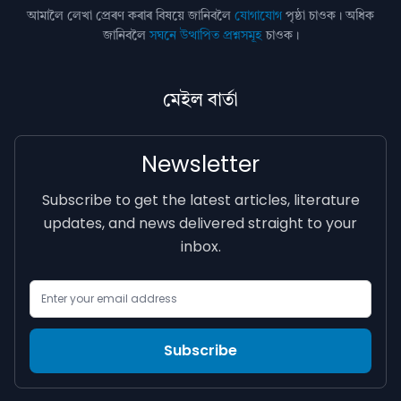
আমালৈ লেখা প্ৰেৰণ কৰাৰ বিষয়ে জানিবলৈ
যোগাযোগ
পৃষ্ঠা চাওক। অধিক
জানিবলৈ
সঘনে উত্থাপিত প্ৰশ্নসমূহ
চাওক।
মেইল বাৰ্তা
Newsletter
Subscribe to get the latest articles, literature
updates, and news delivered straight to your
inbox.
Email Address
Subscribe