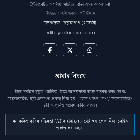
ইণ্টাৰনেটত অসমীয়া সাহিত্য, বাৰ্তা আৰু আলোচনা
ইত্যাদি : কলিয়াবৰৰ এটি উদ্যম
সম্পাদক: পল্লৱপ্ৰাণ গোস্বামী
editor@nilacharai.com
আমাৰ বিষয়ে
‘নীলা চৰাই’ৰ বুকুত মৌলিক, চিন্তা উদ্রেককাৰী আৰু নতুনত্ব থকা লেখা/
আলোকচিত্ৰ/ ছবি প্রকাশত গুৰুত্ব দিয়া হয়। তেনে ধৰণৰ লেখা/ আলোকচিত্ৰ/
ছবি আপুনিও প্রেৰণ কৰিব পাৰে।
মন কৰিব: কৃত্ৰিম বুদ্ধিমত্তা (AI)ৰ দ্বাৰা জেনেৰেট কৰা লেখা নীলা চৰাইত
প্ৰকাশ কৰা নহয়।