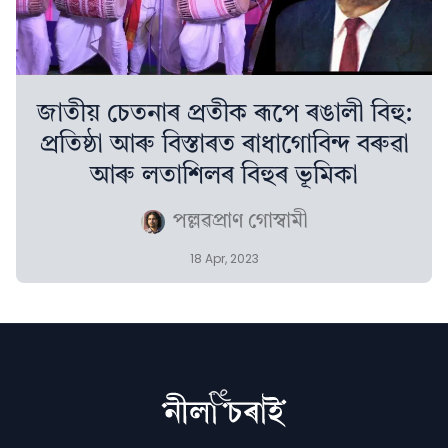
জাতীয় চেতনাৰ প্ৰতীক ৰূপে ৰঙালী বিহু:
প্ৰতিষ্ঠা আৰু বিস্তাৰত ৰাধাগোবিন্দ বৰুৱা
আৰু লতাশিলৰ বিহুৰ ভূমিকা
পল্লৱপ্ৰাণ গোস্বামী
18 Apr, 2023