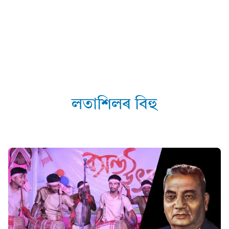
লতাশিলৰ বিহু