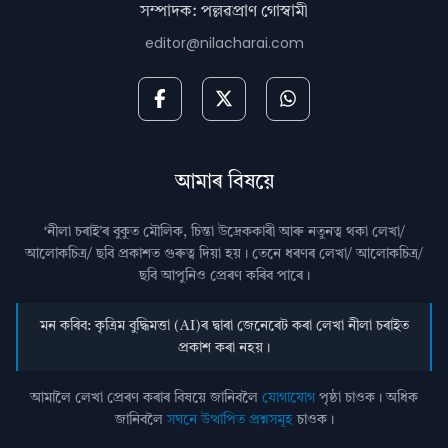
সম্পাদক: পল্লৱপ্ৰাণ গোস্বামী
editor@nilacharai.com
আমাৰ বিষয়ে
‘নীলা চৰাই’ৰ বুকুত মৌলিক, চিন্তা উদ্রেককাৰী আৰু নতুনত্ব থকা লেখা/
আলোকচিত্ৰ/ ছবি প্রকাশত গুৰুত্ব দিয়া হয়। তেনে ধৰণৰ লেখা/ আলোকচিত্ৰ/
ছবি আপুনিও প্রেৰণ কৰিব পাৰে।
মন কৰিব: কৃত্ৰিম বুদ্ধিমত্তা (AI)ৰ দ্বাৰা জেনেৰেট কৰা লেখা নীলা চৰাইত
প্ৰকাশ কৰা নহয়।
আমালৈ লেখা প্ৰেৰণ কৰাৰ বিষয়ে জানিবলৈ
যোগাযোগ
পৃষ্ঠা চাওক। অধিক
জানিবলৈ
সঘনে উত্থাপিত প্ৰশ্নসমূহ
চাওক।