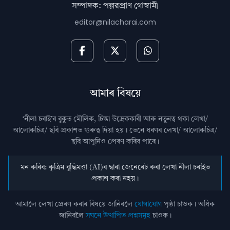
সম্পাদক: পল্লৱপ্ৰাণ গোস্বামী
editor@nilacharai.com
আমাৰ বিষয়ে
‘নীলা চৰাই’ৰ বুকুত মৌলিক, চিন্তা উদ্রেককাৰী আৰু নতুনত্ব থকা লেখা/
আলোকচিত্ৰ/ ছবি প্রকাশত গুৰুত্ব দিয়া হয়। তেনে ধৰণৰ লেখা/ আলোকচিত্ৰ/
ছবি আপুনিও প্রেৰণ কৰিব পাৰে।
মন কৰিব: কৃত্ৰিম বুদ্ধিমত্তা (AI)ৰ দ্বাৰা জেনেৰেট কৰা লেখা নীলা চৰাইত
প্ৰকাশ কৰা নহয়।
আমালৈ লেখা প্ৰেৰণ কৰাৰ বিষয়ে জানিবলৈ
যোগাযোগ
পৃষ্ঠা চাওক। অধিক
জানিবলৈ
সঘনে উত্থাপিত প্ৰশ্নসমূহ
চাওক।