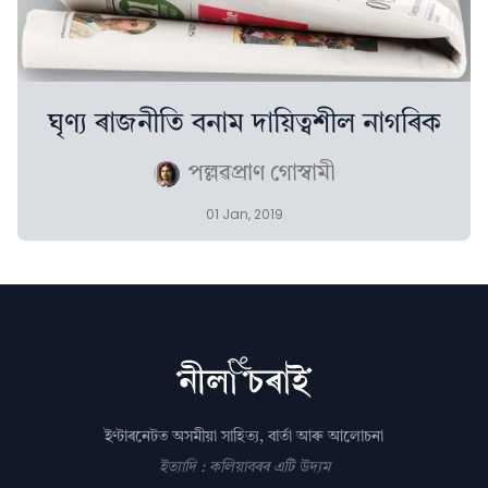
ঘৃণ্য ৰাজনীতি বনাম দায়িত্বশীল নাগৰিক
পল্লৱপ্ৰাণ গোস্বামী
01 Jan, 2019
ইণ্টাৰনেটত অসমীয়া সাহিত্য, বাৰ্তা আৰু আলোচনা
ইত্যাদি : কলিয়াবৰৰ এটি উদ্যম