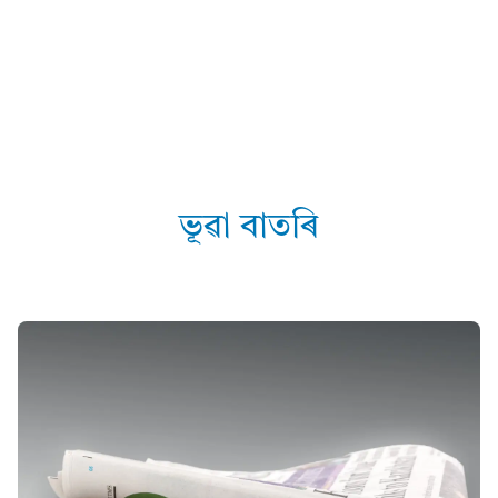
ভূৱা বাতৰি