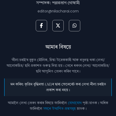
সম্পাদক: পল্লৱপ্ৰাণ গোস্বামী
editor@nilacharai.com
আমাৰ বিষয়ে
‘নীলা চৰাই’ৰ বুকুত মৌলিক, চিন্তা উদ্রেককাৰী আৰু নতুনত্ব থকা লেখা/
আলোকচিত্ৰ/ ছবি প্রকাশত গুৰুত্ব দিয়া হয়। তেনে ধৰণৰ লেখা/ আলোকচিত্ৰ/
ছবি আপুনিও প্রেৰণ কৰিব পাৰে।
মন কৰিব: কৃত্ৰিম বুদ্ধিমত্তা (AI)ৰ দ্বাৰা জেনেৰেট কৰা লেখা নীলা চৰাইত
প্ৰকাশ কৰা নহয়।
আমালৈ লেখা প্ৰেৰণ কৰাৰ বিষয়ে জানিবলৈ
যোগাযোগ
পৃষ্ঠা চাওক। অধিক
জানিবলৈ
সঘনে উত্থাপিত প্ৰশ্নসমূহ
চাওক।