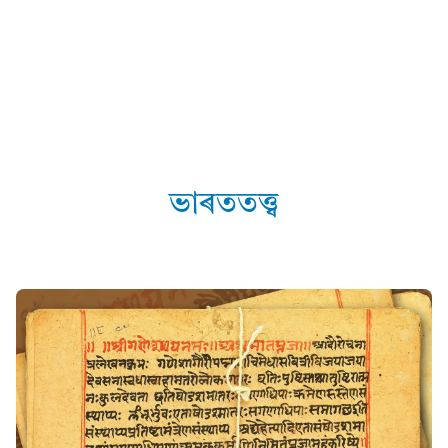
ভাৰততত্ত্ব