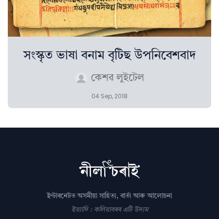
সংস্কৃত ভাষা বনাম বৃটিছ উপনিবেশবাদ
কেশৱ লুইটেল
04 Sep, 2018
ইণ্টাৰনেটত অসমীয়া সাহিত্য, বাৰ্তা আৰু আলোচনা
ইত্যাদি : কলিয়াবৰৰ এটি উদ্যম