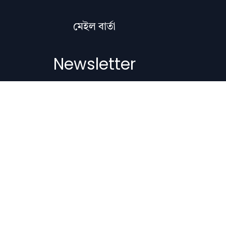
মেইল বাৰ্তা
Newsletter
Subscribe to get the latest articles,
literature updates, and news delivered
straight to your inbox.
Email Address
Subscribe
Copyright © 2012-2026 Nilacharai.com