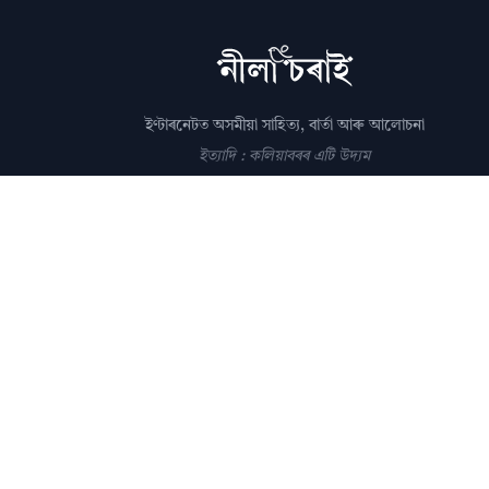
ইণ্টাৰনেটত অসমীয়া সাহিত্য, বাৰ্তা আৰু আলোচনা
ইত্যাদি : কলিয়াবৰৰ এটি উদ্যম
সম্পাদক: পল্লৱপ্ৰাণ গোস্বামী
editor@nilacharai.com
About
Contact
AI Policy
FAQ
Privacy
Subscribe