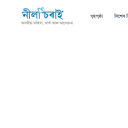
গৃহপৃষ্ঠা
বিশেষ ন
অসমীয়া সাহিত্য, বাৰ্তা আৰু আলোচনা