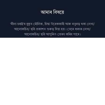
আমাৰ বিষয়ে
‘নীলা চৰাই’ৰ বুকুত মৌলিক, চিন্তা উদ্রেককাৰী আৰু নতুনত্ব থকা লেখা/
আলোকচিত্ৰ/ ছবি প্রকাশত গুৰুত্ব দিয়া হয়। তেনে ধৰণৰ লেখা/
আলোকচিত্ৰ/ ছবি আপুনিও প্রেৰণ কৰিব পাৰে।
মন কৰিব: কৃত্ৰিম বুদ্ধিমত্তা (AI)ৰ দ্বাৰা জেনেৰেট কৰা লেখা নীলা
চৰাইত প্ৰকাশ কৰা নহয়।
আমালৈ লেখা প্ৰেৰণ কৰাৰ বিষয়ে জানিবলৈ
যোগাযোগ
পৃষ্ঠা চাওক।
অধিক জানিবলৈ
সঘনে উত্থাপিত প্ৰশ্নসমূহ
চাওক।