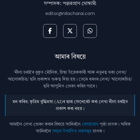
সম্পাদক: পল্লৱপ্ৰাণ গোস্বামী
editor@nilacharai.com
আমাৰ বিষয়ে
‘নীলা চৰাই’ৰ বুকুত মৌলিক, চিন্তা উদ্রেককাৰী আৰু নতুনত্ব থকা লেখা/
আলোকচিত্ৰ/ ছবি প্রকাশত গুৰুত্ব দিয়া হয়। তেনে ধৰণৰ লেখা/ আলোকচিত্ৰ/
ছবি আপুনিও প্রেৰণ কৰিব পাৰে।
মন কৰিব: কৃত্ৰিম বুদ্ধিমত্তা (AI)ৰ দ্বাৰা জেনেৰেট কৰা লেখা নীলা চৰাইত
প্ৰকাশ কৰা নহয়।
আমালৈ লেখা প্ৰেৰণ কৰাৰ বিষয়ে জানিবলৈ
যোগাযোগ
পৃষ্ঠা চাওক। অধিক
জানিবলৈ
সঘনে উত্থাপিত প্ৰশ্নসমূহ
চাওক।