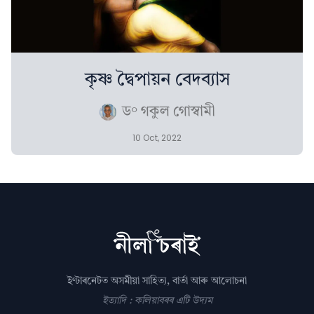
কৃষ্ণ দ্বৈপায়ন বেদব্যাস
ড° গকুল গোস্বামী
10 Oct, 2022
ইণ্টাৰনেটত অসমীয়া সাহিত্য, বাৰ্তা আৰু আলোচনা
ইত্যাদি : কলিয়াবৰৰ এটি উদ্যম