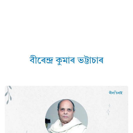
বীৰেন্দ্ৰ কুমাৰ ভট্টাচাৰ