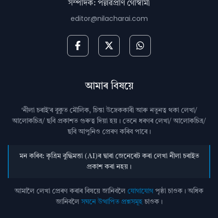
সম্পাদক: পল্লৱপ্ৰাণ গোস্বামী
editor@nilacharai.com
আমাৰ বিষয়ে
‘নীলা চৰাই’ৰ বুকুত মৌলিক, চিন্তা উদ্রেককাৰী আৰু নতুনত্ব থকা লেখা/
আলোকচিত্ৰ/ ছবি প্রকাশত গুৰুত্ব দিয়া হয়। তেনে ধৰণৰ লেখা/ আলোকচিত্ৰ/
ছবি আপুনিও প্রেৰণ কৰিব পাৰে।
মন কৰিব: কৃত্ৰিম বুদ্ধিমত্তা (AI)ৰ দ্বাৰা জেনেৰেট কৰা লেখা নীলা চৰাইত
প্ৰকাশ কৰা নহয়।
আমালৈ লেখা প্ৰেৰণ কৰাৰ বিষয়ে জানিবলৈ
যোগাযোগ
পৃষ্ঠা চাওক। অধিক
জানিবলৈ
সঘনে উত্থাপিত প্ৰশ্নসমূহ
চাওক।