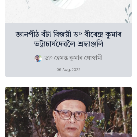
জ্ঞানপীঠ বঁটা বিজয়ী ড° বীৰেন্দ্ৰ কুমাৰ
ভট্টাচাৰ্যদেৱলৈ শ্ৰদ্ধাঞ্জলি
ডা° হেমন্ত কুমাৰ গোস্বামী
06 Aug, 2022