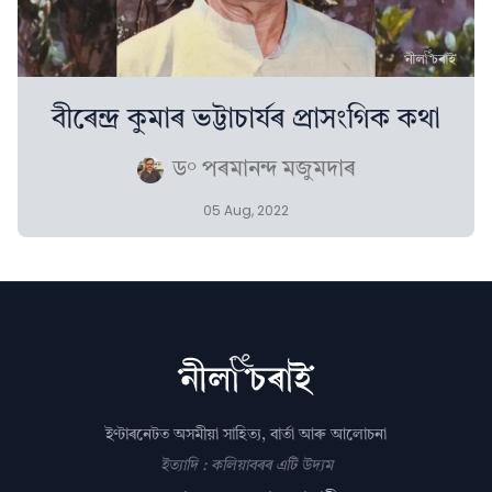
বীৰেন্দ্ৰ কুমাৰ ভট্টাচাৰ্যৰ প্ৰাসংগিক কথা
ড° পৰমানন্দ মজুমদাৰ
05 Aug, 2022
ইণ্টাৰনেটত অসমীয়া সাহিত্য, বাৰ্তা আৰু আলোচনা
ইত্যাদি : কলিয়াবৰৰ এটি উদ্যম