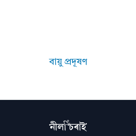
বায়ু প্ৰদূষণ