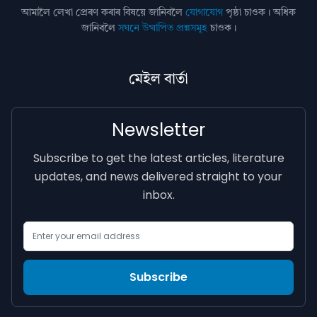
আমালৈ লেখা প্ৰেৰণ কৰাৰ বিষয়ে জানিবলৈ
যোগাযোগ
পৃষ্ঠা চাওক। অধিক
জানিবলৈ
সঘনে উত্থাপিত প্ৰশ্নসমূহ
চাওক।
মেইল বাৰ্তা
Newsletter
Subscribe to get the latest articles, literature
updates, and news delivered straight to your
inbox.
Email Address
Subscribe