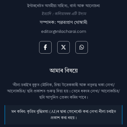
ইণ্টাৰনেটত অসমীয়া সাহিত্য, বাৰ্তা আৰু আলোচনা
ইত্যাদি : কলিয়াবৰৰ এটি উদ্যম
সম্পাদক: পল্লৱপ্ৰাণ গোস্বামী
editor@nilacharai.com
আমাৰ বিষয়ে
‘নীলা চৰাই’ৰ বুকুত মৌলিক, চিন্তা উদ্রেককাৰী আৰু নতুনত্ব থকা লেখা/
আলোকচিত্ৰ/ ছবি প্রকাশত গুৰুত্ব দিয়া হয়। তেনে ধৰণৰ লেখা/ আলোকচিত্ৰ/
ছবি আপুনিও প্রেৰণ কৰিব পাৰে।
মন কৰিব: কৃত্ৰিম বুদ্ধিমত্তা (AI)ৰ দ্বাৰা জেনেৰেট কৰা লেখা নীলা চৰাইত
প্ৰকাশ কৰা নহয়।