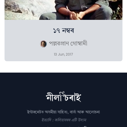
১৭ নম্বৰ
পল্লৱপ্ৰাণ গোস্বামী
13 Jun, 2017
ইণ্টাৰনেটত অসমীয়া সাহিত্য, বাৰ্তা আৰু আলোচনা
ইত্যাদি : কলিয়াবৰৰ এটি উদ্যম