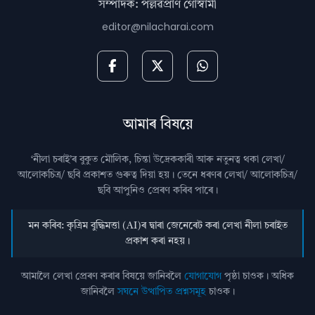
সম্পাদক: পল্লৱপ্ৰাণ গোস্বামী
editor@nilacharai.com
আমাৰ বিষয়ে
‘নীলা চৰাই’ৰ বুকুত মৌলিক, চিন্তা উদ্রেককাৰী আৰু নতুনত্ব থকা লেখা/
আলোকচিত্ৰ/ ছবি প্রকাশত গুৰুত্ব দিয়া হয়। তেনে ধৰণৰ লেখা/ আলোকচিত্ৰ/
ছবি আপুনিও প্রেৰণ কৰিব পাৰে।
মন কৰিব: কৃত্ৰিম বুদ্ধিমত্তা (AI)ৰ দ্বাৰা জেনেৰেট কৰা লেখা নীলা চৰাইত
প্ৰকাশ কৰা নহয়।
আমালৈ লেখা প্ৰেৰণ কৰাৰ বিষয়ে জানিবলৈ
যোগাযোগ
পৃষ্ঠা চাওক। অধিক
জানিবলৈ
সঘনে উত্থাপিত প্ৰশ্নসমূহ
চাওক।