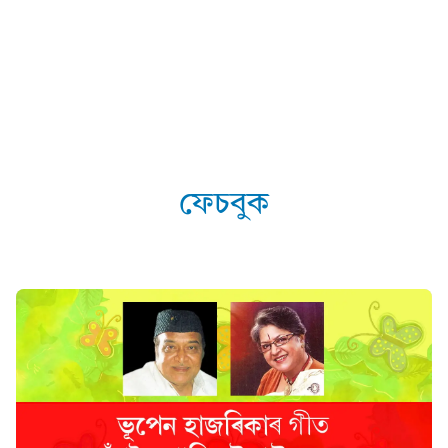
ফেচবুক