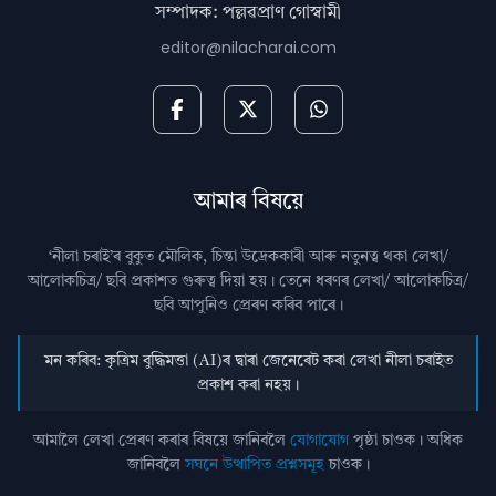
সম্পাদক: পল্লৱপ্ৰাণ গোস্বামী
editor@nilacharai.com
আমাৰ বিষয়ে
‘নীলা চৰাই’ৰ বুকুত মৌলিক, চিন্তা উদ্রেককাৰী আৰু নতুনত্ব থকা লেখা/
আলোকচিত্ৰ/ ছবি প্রকাশত গুৰুত্ব দিয়া হয়। তেনে ধৰণৰ লেখা/ আলোকচিত্ৰ/
ছবি আপুনিও প্রেৰণ কৰিব পাৰে।
মন কৰিব: কৃত্ৰিম বুদ্ধিমত্তা (AI)ৰ দ্বাৰা জেনেৰেট কৰা লেখা নীলা চৰাইত
প্ৰকাশ কৰা নহয়।
আমালৈ লেখা প্ৰেৰণ কৰাৰ বিষয়ে জানিবলৈ
যোগাযোগ
পৃষ্ঠা চাওক। অধিক
জানিবলৈ
সঘনে উত্থাপিত প্ৰশ্নসমূহ
চাওক।