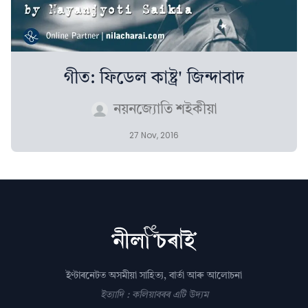
গীত: ফিডেল কাষ্ট্ৰ' জিন্দাবাদ
নয়নজ্যোতি শইকীয়া
27 Nov, 2016
ইণ্টাৰনেটত অসমীয়া সাহিত্য, বাৰ্তা আৰু আলোচনা
ইত্যাদি : কলিয়াবৰৰ এটি উদ্যম