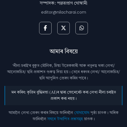
সম্পাদক: পল্লৱপ্ৰাণ গোস্বামী
editor@nilacharai.com
আমাৰ বিষয়ে
‘নীলা চৰাই’ৰ বুকুত মৌলিক, চিন্তা উদ্রেককাৰী আৰু নতুনত্ব থকা লেখা/
আলোকচিত্ৰ/ ছবি প্রকাশত গুৰুত্ব দিয়া হয়। তেনে ধৰণৰ লেখা/ আলোকচিত্ৰ/
ছবি আপুনিও প্রেৰণ কৰিব পাৰে।
মন কৰিব: কৃত্ৰিম বুদ্ধিমত্তা (AI)ৰ দ্বাৰা জেনেৰেট কৰা লেখা নীলা চৰাইত
প্ৰকাশ কৰা নহয়।
আমালৈ লেখা প্ৰেৰণ কৰাৰ বিষয়ে জানিবলৈ
যোগাযোগ
পৃষ্ঠা চাওক। অধিক
জানিবলৈ
সঘনে উত্থাপিত প্ৰশ্নসমূহ
চাওক।