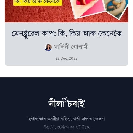
মেনষ্ট্ৰুৱেল কাপ: কি, কিয় আৰু কেনেকৈ
মালিনী গোস্বামী
22 Dec, 2022
ইণ্টাৰনেটত অসমীয়া সাহিত্য, বাৰ্তা আৰু আলোচনা
ইত্যাদি : কলিয়াবৰৰ এটি উদ্যম