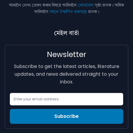
আমালৈ লেখা প্ৰেৰণ কৰাৰ বিষয়ে জানিবলৈ
যোগাযোগ
পৃষ্ঠা চাওক। অধিক
জানিবলৈ
সঘনে উত্থাপিত প্ৰশ্নসমূহ
চাওক।
মেইল বাৰ্তা
Newsletter
Subscribe to get the latest articles, literature
updates, and news delivered straight to your
inbox.
Email Address
Subscribe