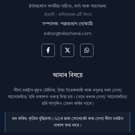
ইণ্টাৰনেটত অসমীয়া সাহিত্য, বাৰ্তা আৰু আলোচনা
ইত্যাদি : কলিয়াবৰৰ এটি উদ্যম
সম্পাদক: পল্লৱপ্ৰাণ গোস্বামী
editor@nilacharai.com
আমাৰ বিষয়ে
‘নীলা চৰাই’ৰ বুকুত মৌলিক, চিন্তা উদ্রেককাৰী আৰু নতুনত্ব থকা লেখা/
আলোকচিত্ৰ/ ছবি প্রকাশত গুৰুত্ব দিয়া হয়। তেনে ধৰণৰ লেখা/ আলোকচিত্ৰ/
ছবি আপুনিও প্রেৰণ কৰিব পাৰে।
মন কৰিব: কৃত্ৰিম বুদ্ধিমত্তা (AI)ৰ দ্বাৰা জেনেৰেট কৰা লেখা নীলা চৰাইত
প্ৰকাশ কৰা নহয়।