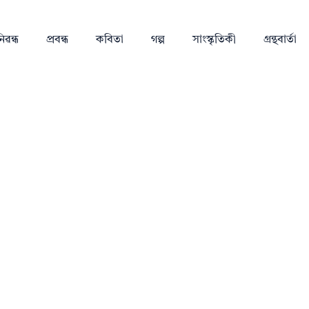
িৱন্ধ
প্ৰবন্ধ
কবিতা
গল্প
সাংস্কৃতিকী
গ্ৰন্থবাৰ্তা