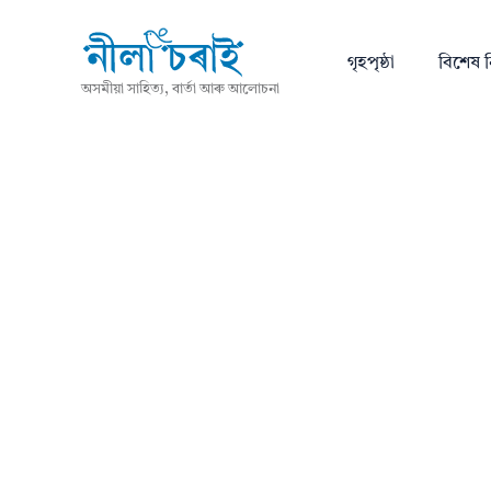
গৃহপৃষ্ঠা
বিশেষ ন
অসমীয়া সাহিত্য, বাৰ্তা আৰু আলোচনা