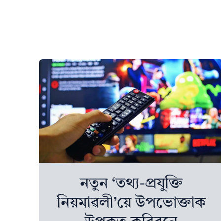
নতুন ‘তথ্য-প্ৰযুক্তি
নিয়মাৱলী’য়ে উপভোক্তাক