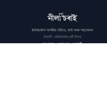
ইণ্টাৰনেটত অসমীয়া সাহিত্য, বাৰ্তা আৰু আলোচনা
ইত্যাদি : কলিয়াবৰৰ এটি উদ্যম
সম্পাদক: পল্লৱপ্ৰাণ গোস্বামী
editor@nilacharai.com
About
Contact
AI Policy
FAQ
Privacy
Subscribe