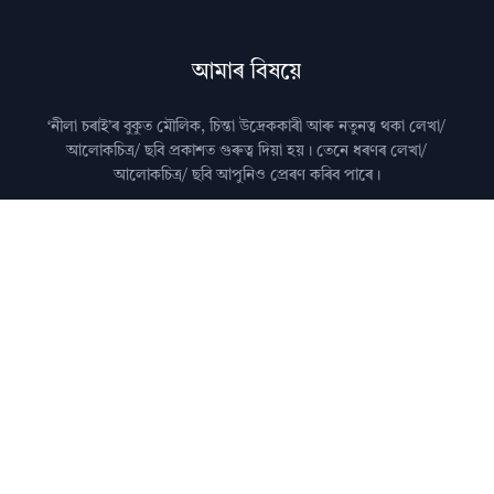
আমাৰ বিষয়ে
‘নীলা চৰাই’ৰ বুকুত মৌলিক, চিন্তা উদ্রেককাৰী আৰু নতুনত্ব থকা লেখা/
আলোকচিত্ৰ/ ছবি প্রকাশত গুৰুত্ব দিয়া হয়। তেনে ধৰণৰ লেখা/
আলোকচিত্ৰ/ ছবি আপুনিও প্রেৰণ কৰিব পাৰে।
মন কৰিব: কৃত্ৰিম বুদ্ধিমত্তা (AI)ৰ দ্বাৰা জেনেৰেট কৰা লেখা নীলা
চৰাইত প্ৰকাশ কৰা নহয়।
আমালৈ লেখা প্ৰেৰণ কৰাৰ বিষয়ে জানিবলৈ
যোগাযোগ
পৃষ্ঠা চাওক।
অধিক জানিবলৈ
সঘনে উত্থাপিত প্ৰশ্নসমূহ
চাওক।