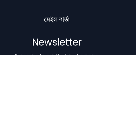
মেইল বাৰ্তা
Newsletter
Subscribe to get the latest articles,
literature updates, and news delivered
straight to your inbox.
Email Address
Subscribe
Copyright © 2012-2026 Nilacharai.com