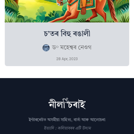
চ’তৰ বিহু ৰঙালী
ড° মহেশ্বৰ নেওগ
28 Apr, 2023
ইণ্টাৰনেটত অসমীয়া সাহিত্য, বাৰ্তা আৰু আলোচনা
ইত্যাদি : কলিয়াবৰৰ এটি উদ্যম