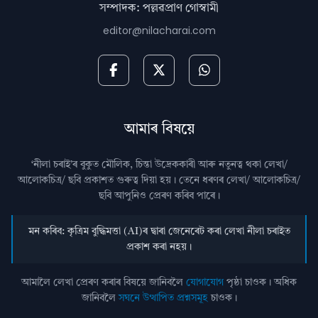
সম্পাদক: পল্লৱপ্ৰাণ গোস্বামী
editor@nilacharai.com
আমাৰ বিষয়ে
‘নীলা চৰাই’ৰ বুকুত মৌলিক, চিন্তা উদ্রেককাৰী আৰু নতুনত্ব থকা লেখা/
আলোকচিত্ৰ/ ছবি প্রকাশত গুৰুত্ব দিয়া হয়। তেনে ধৰণৰ লেখা/ আলোকচিত্ৰ/
ছবি আপুনিও প্রেৰণ কৰিব পাৰে।
মন কৰিব: কৃত্ৰিম বুদ্ধিমত্তা (AI)ৰ দ্বাৰা জেনেৰেট কৰা লেখা নীলা চৰাইত
প্ৰকাশ কৰা নহয়।
আমালৈ লেখা প্ৰেৰণ কৰাৰ বিষয়ে জানিবলৈ
যোগাযোগ
পৃষ্ঠা চাওক। অধিক
জানিবলৈ
সঘনে উত্থাপিত প্ৰশ্নসমূহ
চাওক।