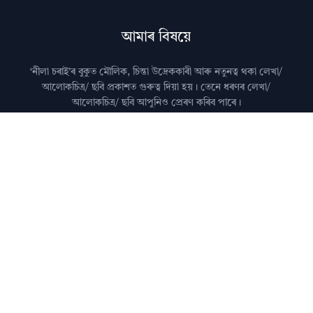
আমাৰ বিষয়ে
‘নীলা চৰাই’ৰ বুকুত মৌলিক, চিন্তা উদ্রেককাৰী আৰু নতুনত্ব থকা লেখা/
আলোকচিত্ৰ/ ছবি প্রকাশত গুৰুত্ব দিয়া হয়। তেনে ধৰণৰ লেখা/
আলোকচিত্ৰ/ ছবি আপুনিও প্রেৰণ কৰিব পাৰে।
মন কৰিব: কৃত্ৰিম বুদ্ধিমত্তা (AI)ৰ দ্বাৰা জেনেৰেট কৰা লেখা নীলা
চৰাইত প্ৰকাশ কৰা নহয়।
আমালৈ লেখা প্ৰেৰণ কৰাৰ বিষয়ে জানিবলৈ
যোগাযোগ
পৃষ্ঠা চাওক।
অধিক জানিবলৈ
সঘনে উত্থাপিত প্ৰশ্নসমূহ
চাওক।