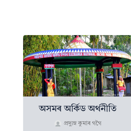
অসমৰ অৰ্কিড অর্থনীতি
প্ৰদ্যুম্ন কুমাৰ গগৈ