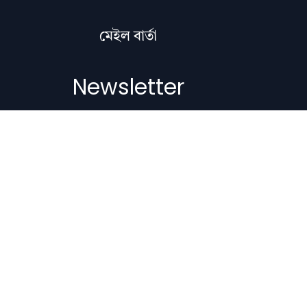
মেইল বাৰ্তা
Newsletter
Subscribe to get the latest articles,
literature updates, and news delivered
straight to your inbox.
Email Address
Subscribe
Copyright © 2012-2026 Nilacharai.com