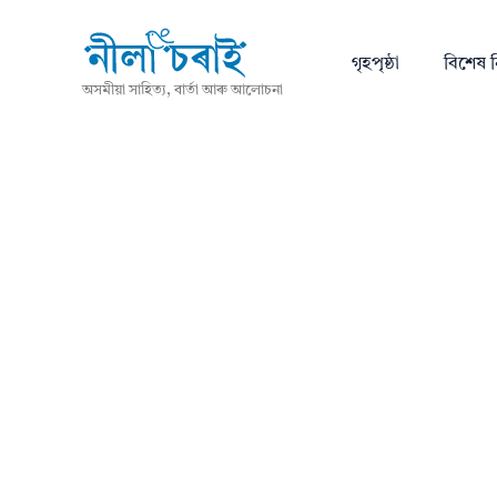
গৃহপৃষ্ঠা
বিশেষ ন
অসমীয়া সাহিত্য, বাৰ্তা আৰু আলোচনা