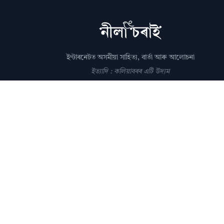
ইণ্টাৰনেটত অসমীয়া সাহিত্য, বাৰ্তা আৰু আলোচনা
ইত্যাদি : কলিয়াবৰৰ এটি উদ্যম
সম্পাদক: পল্লৱপ্ৰাণ গোস্বামী
editor@nilacharai.com
About
Contact
AI Policy
FAQ
Privacy
Subscribe