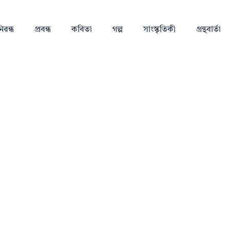
িৱন্ধ
প্ৰবন্ধ
কবিতা
গল্প
সাংস্কৃতিকী
গ্ৰন্থবাৰ্তা