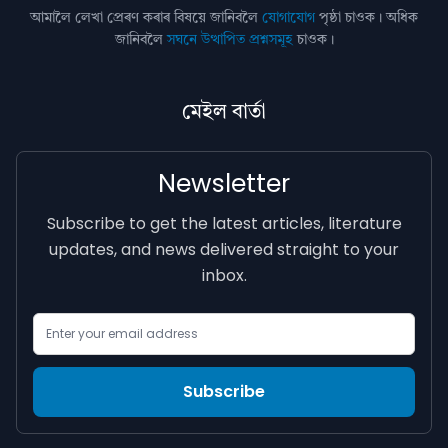
আমালৈ লেখা প্ৰেৰণ কৰাৰ বিষয়ে জানিবলৈ
যোগাযোগ
পৃষ্ঠা চাওক। অধিক
জানিবলৈ
সঘনে উত্থাপিত প্ৰশ্নসমূহ
চাওক।
মেইল বাৰ্তা
Newsletter
Subscribe to get the latest articles, literature
updates, and news delivered straight to your
inbox.
Email Address
Subscribe