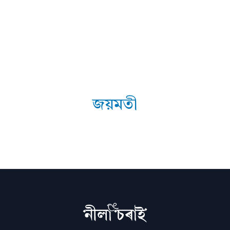
জয়মতী