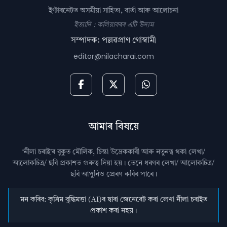
ইণ্টাৰনেটত অসমীয়া সাহিত্য, বাৰ্তা আৰু আলোচনা
ইত্যাদি : কলিয়াবৰৰ এটি উদ্যম
সম্পাদক: পল্লৱপ্ৰাণ গোস্বামী
editor@nilacharai.com
আমাৰ বিষয়ে
‘নীলা চৰাই’ৰ বুকুত মৌলিক, চিন্তা উদ্রেককাৰী আৰু নতুনত্ব থকা লেখা/
আলোকচিত্ৰ/ ছবি প্রকাশত গুৰুত্ব দিয়া হয়। তেনে ধৰণৰ লেখা/ আলোকচিত্ৰ/
ছবি আপুনিও প্রেৰণ কৰিব পাৰে।
মন কৰিব: কৃত্ৰিম বুদ্ধিমত্তা (AI)ৰ দ্বাৰা জেনেৰেট কৰা লেখা নীলা চৰাইত
প্ৰকাশ কৰা নহয়।