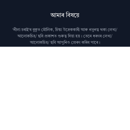
আমাৰ বিষয়ে
‘নীলা চৰাই’ৰ বুকুত মৌলিক, চিন্তা উদ্রেককাৰী আৰু নতুনত্ব থকা লেখা/
আলোকচিত্ৰ/ ছবি প্রকাশত গুৰুত্ব দিয়া হয়। তেনে ধৰণৰ লেখা/
আলোকচিত্ৰ/ ছবি আপুনিও প্রেৰণ কৰিব পাৰে।
মন কৰিব: কৃত্ৰিম বুদ্ধিমত্তা (AI)ৰ দ্বাৰা জেনেৰেট কৰা লেখা নীলা
চৰাইত প্ৰকাশ কৰা নহয়।
আমালৈ লেখা প্ৰেৰণ কৰাৰ বিষয়ে জানিবলৈ
যোগাযোগ
পৃষ্ঠা চাওক।
অধিক জানিবলৈ
সঘনে উত্থাপিত প্ৰশ্নসমূহ
চাওক।