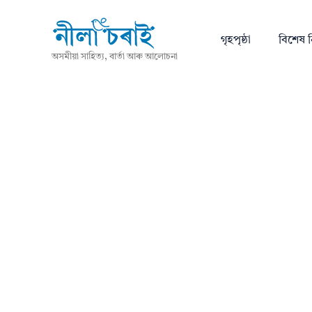
গৃহপৃষ্ঠা
বিশেষ ন
অসমীয়া সাহিত্য, বাৰ্তা আৰু আলোচনা