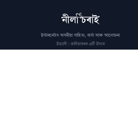
ইণ্টাৰনেটত অসমীয়া সাহিত্য, বাৰ্তা আৰু আলোচনা
ইত্যাদি : কলিয়াবৰৰ এটি উদ্যম
সম্পাদক: পল্লৱপ্ৰাণ গোস্বামী
editor@nilacharai.com
About
Contact
AI Policy
FAQ
Privacy
Subscribe