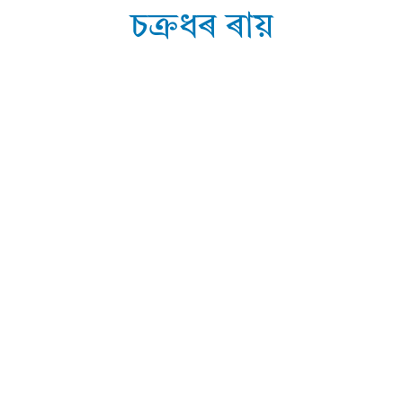
চক্ৰধৰ ৰায়