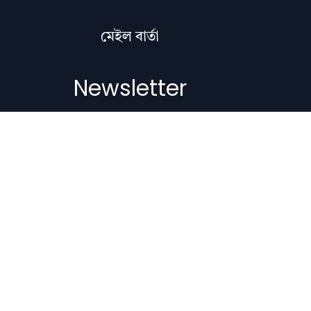
মেইল বাৰ্তা
Newsletter
Subscribe to get the latest articles,
literature updates, and news delivered
straight to your inbox.
Email Address
Subscribe
Copyright © 2012-2026 Nilacharai.com