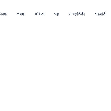
িৱন্ধ
প্ৰবন্ধ
কবিতা
গল্প
সাংস্কৃতিকী
গ্ৰন্থবাৰ্তা