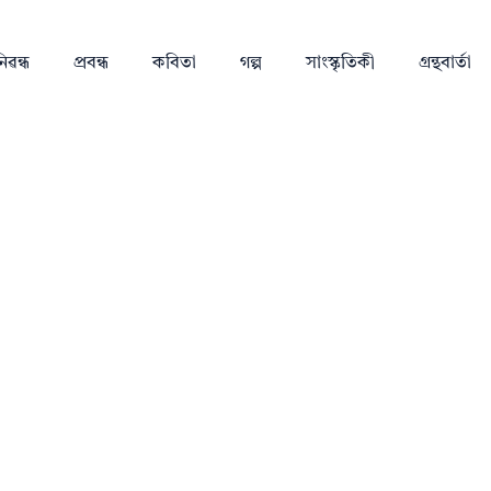
িৱন্ধ
প্ৰবন্ধ
কবিতা
গল্প
সাংস্কৃতিকী
গ্ৰন্থবাৰ্তা