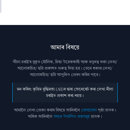
আমাৰ বিষয়ে
‘নীলা চৰাই’ৰ বুকুত মৌলিক, চিন্তা উদ্রেককাৰী আৰু নতুনত্ব থকা লেখা/
আলোকচিত্ৰ/ ছবি প্রকাশত গুৰুত্ব দিয়া হয়। তেনে ধৰণৰ লেখা/
আলোকচিত্ৰ/ ছবি আপুনিও প্রেৰণ কৰিব পাৰে।
মন কৰিব: কৃত্ৰিম বুদ্ধিমত্তা (AI)ৰ দ্বাৰা জেনেৰেট কৰা লেখা নীলা
চৰাইত প্ৰকাশ কৰা নহয়।
আমালৈ লেখা প্ৰেৰণ কৰাৰ বিষয়ে জানিবলৈ
যোগাযোগ
পৃষ্ঠা চাওক।
অধিক জানিবলৈ
সঘনে উত্থাপিত প্ৰশ্নসমূহ
চাওক।