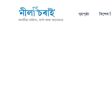
গৃহপৃষ্ঠা
বিশেষ ন
অসমীয়া সাহিত্য, বাৰ্তা আৰু আলোচনা