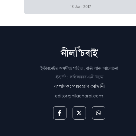
13 Jun, 2017
ইণ্টাৰনেটত অসমীয়া সাহিত্য, বাৰ্তা আৰু আলোচনা
ইত্যাদি : কলিয়াবৰৰ এটি উদ্যম
সম্পাদক: পল্লৱপ্ৰাণ গোস্বামী
editor@nilacharai.com