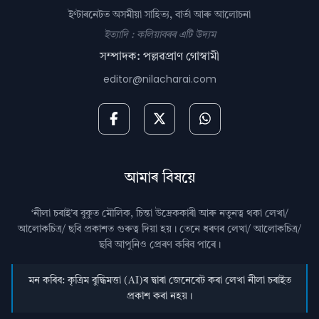
ইণ্টাৰনেটত অসমীয়া সাহিত্য, বাৰ্তা আৰু আলোচনা
ইত্যাদি : কলিয়াবৰৰ এটি উদ্যম
সম্পাদক: পল্লৱপ্ৰাণ গোস্বামী
editor@nilacharai.com
আমাৰ বিষয়ে
‘নীলা চৰাই’ৰ বুকুত মৌলিক, চিন্তা উদ্রেককাৰী আৰু নতুনত্ব থকা লেখা/
আলোকচিত্ৰ/ ছবি প্রকাশত গুৰুত্ব দিয়া হয়। তেনে ধৰণৰ লেখা/ আলোকচিত্ৰ/
ছবি আপুনিও প্রেৰণ কৰিব পাৰে।
মন কৰিব: কৃত্ৰিম বুদ্ধিমত্তা (AI)ৰ দ্বাৰা জেনেৰেট কৰা লেখা নীলা চৰাইত
প্ৰকাশ কৰা নহয়।