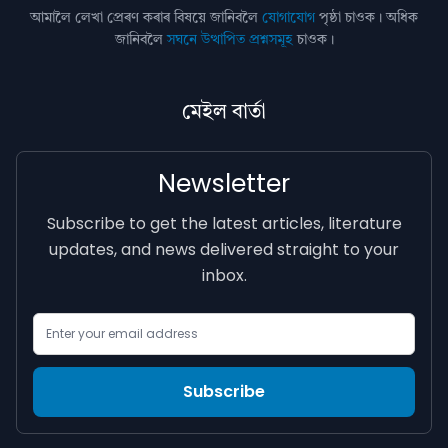
আমালৈ লেখা প্ৰেৰণ কৰাৰ বিষয়ে জানিবলৈ
যোগাযোগ
পৃষ্ঠা চাওক। অধিক
জানিবলৈ
সঘনে উত্থাপিত প্ৰশ্নসমূহ
চাওক।
মেইল বাৰ্তা
Newsletter
Subscribe to get the latest articles, literature
updates, and news delivered straight to your
inbox.
Email Address
Subscribe