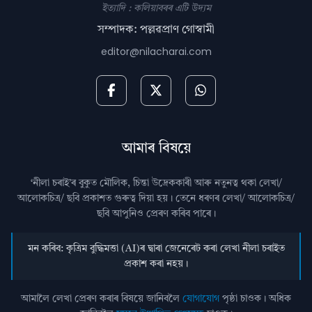
ইত্যাদি : কলিয়াবৰৰ এটি উদ্যম
সম্পাদক: পল্লৱপ্ৰাণ গোস্বামী
editor@nilacharai.com
আমাৰ বিষয়ে
‘নীলা চৰাই’ৰ বুকুত মৌলিক, চিন্তা উদ্রেককাৰী আৰু নতুনত্ব থকা লেখা/
আলোকচিত্ৰ/ ছবি প্রকাশত গুৰুত্ব দিয়া হয়। তেনে ধৰণৰ লেখা/ আলোকচিত্ৰ/
ছবি আপুনিও প্রেৰণ কৰিব পাৰে।
মন কৰিব: কৃত্ৰিম বুদ্ধিমত্তা (AI)ৰ দ্বাৰা জেনেৰেট কৰা লেখা নীলা চৰাইত
প্ৰকাশ কৰা নহয়।
আমালৈ লেখা প্ৰেৰণ কৰাৰ বিষয়ে জানিবলৈ
যোগাযোগ
পৃষ্ঠা চাওক। অধিক