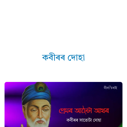
কবীৰৰ দোহা