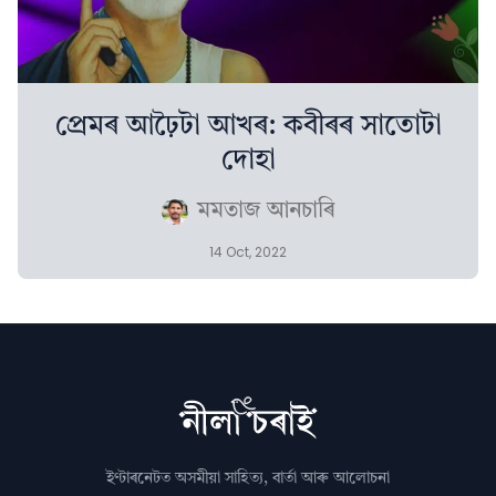
প্ৰেমৰ আঢ়ৈটা আখৰ: কবীৰৰ সাতোটা
দোহা
মমতাজ আনচাৰি
14 Oct, 2022
ইণ্টাৰনেটত অসমীয়া সাহিত্য, বাৰ্তা আৰু আলোচনা