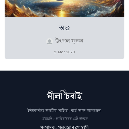
অণ্ড
উৎপল ফুকন
21 Mar, 2020
ইণ্টাৰনেটত অসমীয়া সাহিত্য, বাৰ্তা আৰু আলোচনা
ইত্যাদি : কলিয়াবৰৰ এটি উদ্যম
সম্পাদক: পল্লৱপ্ৰাণ গোস্বামী