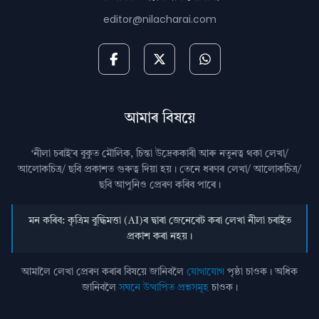
editor@nilacharai.com
আমাৰ বিষয়ে
‘নীলা চৰাই’ৰ বুকুত মৌলিক, চিন্তা উদ্রেককাৰী আৰু নতুনত্ব থকা লেখা/
আলোকচিত্ৰ/ ছবি প্রকাশত গুৰুত্ব দিয়া হয়। তেনে ধৰণৰ লেখা/ আলোকচিত্ৰ/
ছবি আপুনিও প্রেৰণ কৰিব পাৰে।
মন কৰিব: কৃত্ৰিম বুদ্ধিমত্তা (AI)ৰ দ্বাৰা জেনেৰেট কৰা লেখা নীলা চৰাইত
প্ৰকাশ কৰা নহয়।
আমালৈ লেখা প্ৰেৰণ কৰাৰ বিষয়ে জানিবলৈ
যোগাযোগ
পৃষ্ঠা চাওক। অধিক
জানিবলৈ
সঘনে উত্থাপিত প্ৰশ্নসমূহ
চাওক।