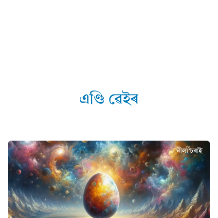
এণ্ডি ৱেইৰ