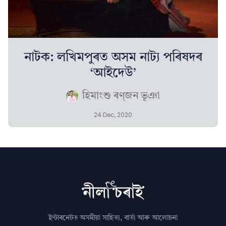
নাটক: লখিমপুৰত অসম নাট্য পৰিষদৰ
‘আইদেউ’
হিমাংশু ৰণ্‌জন ভূঞা
24 Dec, 2020
ইণ্টাৰনেটত অসমীয়া সাহিত্য, বাৰ্তা আৰু আলোচনা