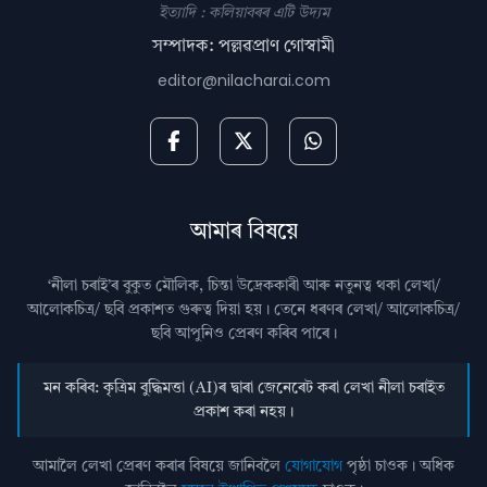
ইত্যাদি : কলিয়াবৰৰ এটি উদ্যম
সম্পাদক: পল্লৱপ্ৰাণ গোস্বামী
editor@nilacharai.com
আমাৰ বিষয়ে
‘নীলা চৰাই’ৰ বুকুত মৌলিক, চিন্তা উদ্রেককাৰী আৰু নতুনত্ব থকা লেখা/
আলোকচিত্ৰ/ ছবি প্রকাশত গুৰুত্ব দিয়া হয়। তেনে ধৰণৰ লেখা/ আলোকচিত্ৰ/
ছবি আপুনিও প্রেৰণ কৰিব পাৰে।
মন কৰিব: কৃত্ৰিম বুদ্ধিমত্তা (AI)ৰ দ্বাৰা জেনেৰেট কৰা লেখা নীলা চৰাইত
প্ৰকাশ কৰা নহয়।
আমালৈ লেখা প্ৰেৰণ কৰাৰ বিষয়ে জানিবলৈ
যোগাযোগ
পৃষ্ঠা চাওক। অধিক