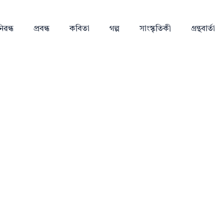
িৱন্ধ
প্ৰবন্ধ
কবিতা
গল্প
সাংস্কৃতিকী
গ্ৰন্থবাৰ্তা