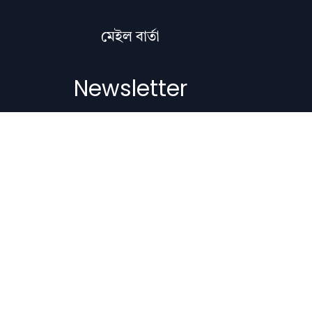
মেইল বাৰ্তা
Newsletter
Subscribe to get the latest articles,
literature updates, and news delivered
straight to your inbox.
Email Address
Subscribe
Copyright © 2012-2026 Nilacharai.com