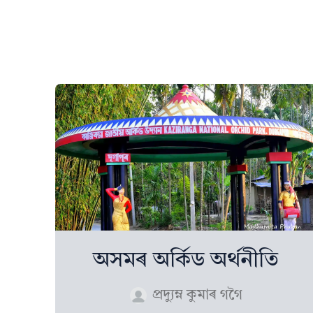
অসমৰ অৰ্কিড অর্থনীতি
প্ৰদ্যুম্ন কুমাৰ গগৈ