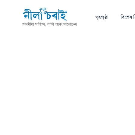
গৃহপৃষ্ঠা
বিশেষ ন
অসমীয়া সাহিত্য, বাৰ্তা আৰু আলোচনা