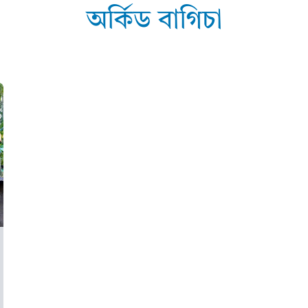
অৰ্কিড বাগিচা