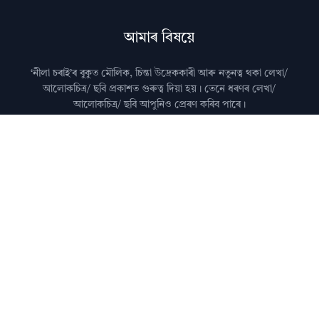
আমাৰ বিষয়ে
‘নীলা চৰাই’ৰ বুকুত মৌলিক, চিন্তা উদ্রেককাৰী আৰু নতুনত্ব থকা লেখা/
আলোকচিত্ৰ/ ছবি প্রকাশত গুৰুত্ব দিয়া হয়। তেনে ধৰণৰ লেখা/
আলোকচিত্ৰ/ ছবি আপুনিও প্রেৰণ কৰিব পাৰে।
মন কৰিব: কৃত্ৰিম বুদ্ধিমত্তা (AI)ৰ দ্বাৰা জেনেৰেট কৰা লেখা নীলা
চৰাইত প্ৰকাশ কৰা নহয়।
আমালৈ লেখা প্ৰেৰণ কৰাৰ বিষয়ে জানিবলৈ
যোগাযোগ
পৃষ্ঠা চাওক।
অধিক জানিবলৈ
সঘনে উত্থাপিত প্ৰশ্নসমূহ
চাওক।