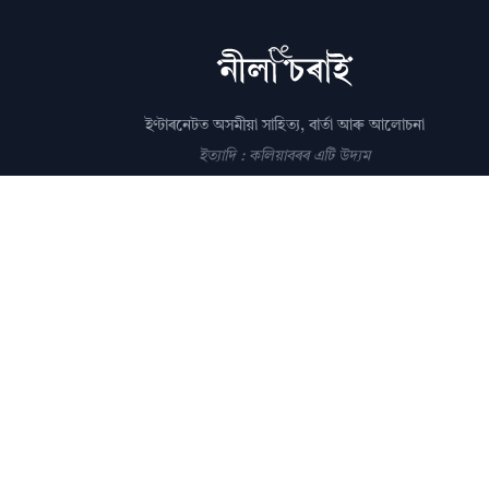
ইণ্টাৰনেটত অসমীয়া সাহিত্য, বাৰ্তা আৰু আলোচনা
ইত্যাদি : কলিয়াবৰৰ এটি উদ্যম
সম্পাদক: পল্লৱপ্ৰাণ গোস্বামী
editor@nilacharai.com
About
Contact
AI Policy
FAQ
Privacy
Subscribe