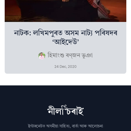
নাটক: লখিমপুৰত অসম নাট্য পৰিষদৰ
‘আইদেউ’
হিমাংশু ৰণ্‌জন ভূঞা
24 Dec, 2020
ইণ্টাৰনেটত অসমীয়া সাহিত্য, বাৰ্তা আৰু আলোচনা