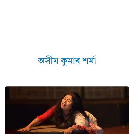
অসীম কুমাৰ শৰ্মা