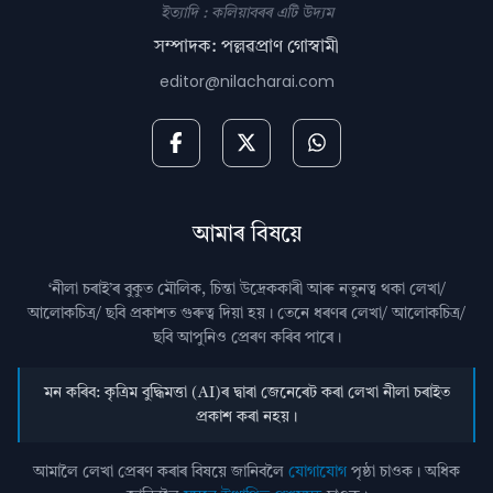
ইত্যাদি : কলিয়াবৰৰ এটি উদ্যম
সম্পাদক: পল্লৱপ্ৰাণ গোস্বামী
editor@nilacharai.com
আমাৰ বিষয়ে
‘নীলা চৰাই’ৰ বুকুত মৌলিক, চিন্তা উদ্রেককাৰী আৰু নতুনত্ব থকা লেখা/
আলোকচিত্ৰ/ ছবি প্রকাশত গুৰুত্ব দিয়া হয়। তেনে ধৰণৰ লেখা/ আলোকচিত্ৰ/
ছবি আপুনিও প্রেৰণ কৰিব পাৰে।
মন কৰিব: কৃত্ৰিম বুদ্ধিমত্তা (AI)ৰ দ্বাৰা জেনেৰেট কৰা লেখা নীলা চৰাইত
প্ৰকাশ কৰা নহয়।
আমালৈ লেখা প্ৰেৰণ কৰাৰ বিষয়ে জানিবলৈ
যোগাযোগ
পৃষ্ঠা চাওক। অধিক