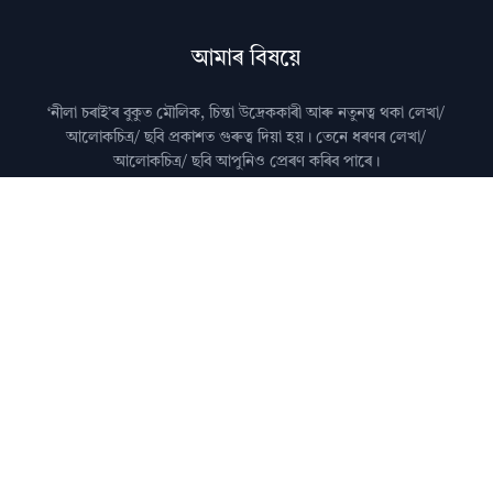
আমাৰ বিষয়ে
‘নীলা চৰাই’ৰ বুকুত মৌলিক, চিন্তা উদ্রেককাৰী আৰু নতুনত্ব থকা লেখা/
আলোকচিত্ৰ/ ছবি প্রকাশত গুৰুত্ব দিয়া হয়। তেনে ধৰণৰ লেখা/
আলোকচিত্ৰ/ ছবি আপুনিও প্রেৰণ কৰিব পাৰে।
মন কৰিব: কৃত্ৰিম বুদ্ধিমত্তা (AI)ৰ দ্বাৰা জেনেৰেট কৰা লেখা নীলা
চৰাইত প্ৰকাশ কৰা নহয়।
আমালৈ লেখা প্ৰেৰণ কৰাৰ বিষয়ে জানিবলৈ
যোগাযোগ
পৃষ্ঠা চাওক।
অধিক জানিবলৈ
সঘনে উত্থাপিত প্ৰশ্নসমূহ
চাওক।