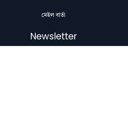
মেইল বাৰ্তা
Newsletter
Subscribe to get the latest articles,
literature updates, and news delivered
straight to your inbox.
Email Address
Subscribe
Copyright © 2012-2026 Nilacharai.com