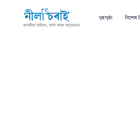
গৃহপৃষ্ঠা
বিশেষ ন
অসমীয়া সাহিত্য, বাৰ্তা আৰু আলোচনা