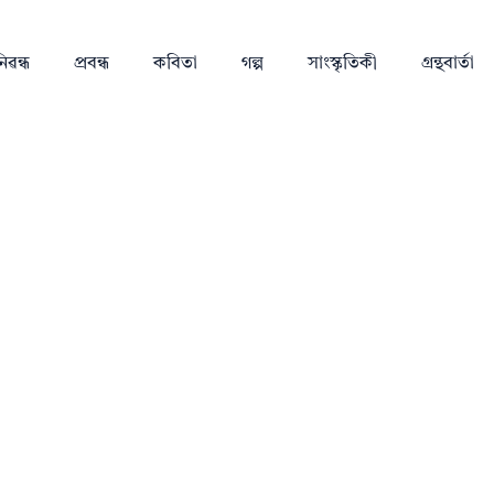
িৱন্ধ
প্ৰবন্ধ
কবিতা
গল্প
সাংস্কৃতিকী
গ্ৰন্থবাৰ্তা