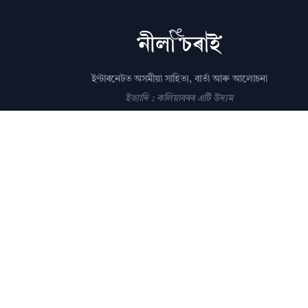
ইণ্টাৰনেটত অসমীয়া সাহিত্য, বাৰ্তা আৰু আলোচনা
ইত্যাদি : কলিয়াবৰৰ এটি উদ্যম
সম্পাদক: পল্লৱপ্ৰাণ গোস্বামী
editor@nilacharai.com
About
Contact
AI Policy
FAQ
Privacy
Subscribe