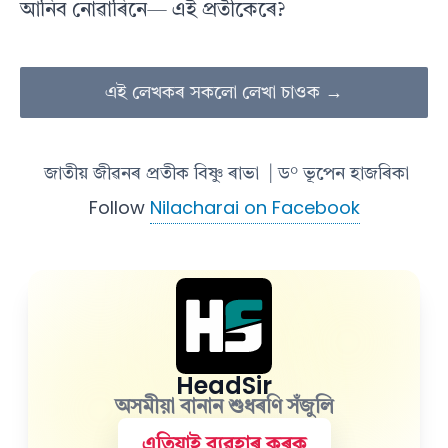
আনিব নোৱাৰিনে— এই প্রতীকেৰে?
এই লেখকৰ সকলো লেখা চাওক →
জাতীয় জীৱনৰ প্ৰতীক বিষ্ণু ৰাভা
| ড° ভূপেন হাজৰিকা
Follow
Nilacharai on Facebook
HeadSir
অসমীয়া বানান শুধৰণি সঁজুলি
এতিয়াই ব্যৱহাৰ কৰক