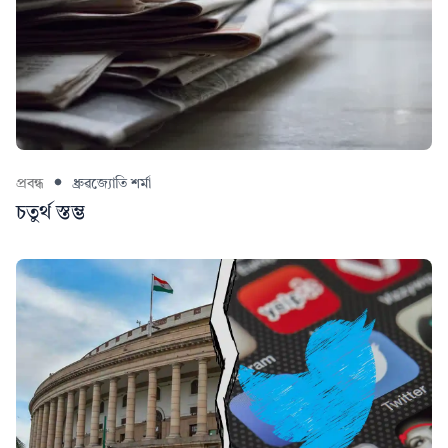
প্ৰবন্ধ
ধ্ৰুৱজ্যোতি শৰ্মা
চতুৰ্থ স্তম্ভ