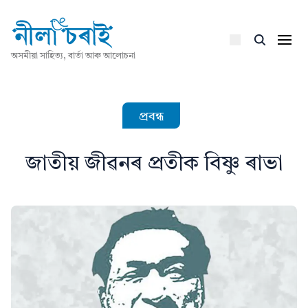
অসমীয়া সাহিত্য, বাৰ্তা আৰু আলোচনা
প্ৰবন্ধ
জাতীয় জীৱনৰ প্ৰতীক বিষ্ণু ৰাভা