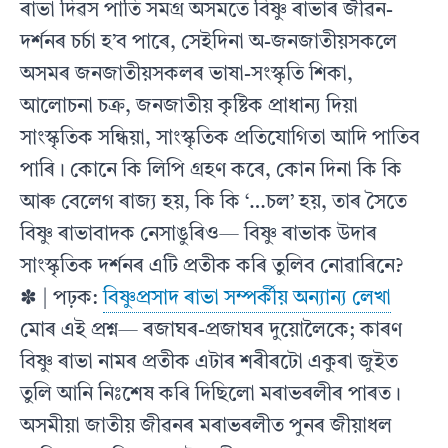
ৰাভা দিৱস পাতি সমগ্ৰ অসমতে বিষ্ণু ৰাভাৰ জীৱন-
দৰ্শনৰ চৰ্চা হ’ব পাৰে, সেইদিনা অ-জনজাতীয়সকলে
অসমৰ জনজাতীয়সকলৰ ভাষা-সংস্কৃতি শিকা,
আলোচনা চক্র, জনজাতীয় কৃষ্টিক প্রাধান্য দিয়া
সাংস্কৃতিক সন্ধিয়া, সাংস্কৃতিক প্রতিযোগিতা আদি পাতিব
পাৰি। কোনে কি লিপি গ্রহণ কৰে, কোন দিনা কি কি
আৰু বেলেগ ৰাজ্য হয়, কি কি ‘…চল’ হয়, তাৰ সৈতে
বিষ্ণু ৰাভাবাদক নেসাঙুৰিও— বিষ্ণু ৰাভাক উদাৰ
সাংস্কৃতিক দর্শনৰ এটি প্রতীক কৰি তুলিব নোৱাৰিনে?
✽ | পঢ়ক:
বিষ্ণুপ্ৰসাদ ৰাভা সম্পৰ্কীয় অন্যান্য লেখা
মোৰ এই প্রশ্ন— ৰজাঘৰ-প্ৰজাঘৰ দুয়োলৈকে; কাৰণ
বিষ্ণু ৰাভা নামৰ প্রতীক এটাৰ শৰীৰটো একুৰা জুইত
তুলি আনি নিঃশেষ কৰি দিছিলো মৰাভৰলীৰ পাৰত।
অসমীয়া জাতীয় জীৱনৰ মৰাভৰলীত পুনৰ জীয়াধল