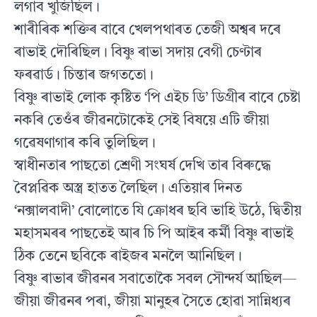
লগাব খুজিছিল।
শাৰীৰিক শক্তিৰ বাবে খেলপথাৰত তেজী অশ্বৰ দৰে
ৰাভাই দৌৰিছিল। বিষ্ণু ৰাভা সদায় বেগী চেণ্টাৰ
ফৰৱার্ড। চিন্তাৰ জগততো।
বিষ্ণু ৰাভাই লোক কৃষ্টিত ‘পি এইচ ডি’ ডিগ্ৰীৰ বাবে চেষ্টা
নকৰি তেওঁৰ জীৱনটোকেই সেই বিষয়ে এটি জীয়া
গৱেষণাগাৰ কৰি তুলিছিল।
স্বাধীনতাৰ পাছতো শ্রেণী সংঘর্ষ দেখি তাৰ বিৰুদ্ধে
বৈপ্লৱিক অস্ত্র হাতত লৈছিল। এতিয়াৰ দিনত
‘নক্সালবাদী’ বোলোতে যি ক্ৰোধৰ ছবি ভাহি উঠে, দ্বিতীয়
মহাসমৰৰ পাছতেই আৰ চি পি আইৰ কর্মী বিষ্ণু ৰাভাই
ঠিক তেনে ছবিকে ৰাইজৰ মনলৈ আনিছিল।
বিষ্ণু ৰাভাৰ জীৱনৰ সবাতোকৈ সবল সৌন্দর্য আছিল—
জীয়া জীৱনৰ পৰা, জীয়া মানুহৰ সৈতে হোৱা সান্নিধ্যৰ