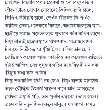
সেইখিনি বিচৰাৰ পথত প্ৰেৰণা জানো বিষ্ণু ৰাভাৰ
জীৱনটোৱে যােগাব নােৱাৰে? কিঞ্চিৎ ভাবি চালে,
কিঞ্চিৎ ফঁহিয়াই চালে, তেওঁৰ জীৱনত কি পাওঁ?
আজিৰ ডেকা-গাভৰুৱে বিচাৰে, অধ্যয়নকালতো ছাত্র-
ছাত্ৰীয়ে সমাজ-সচেতনতাক ক্ষুৰধাৰ কৰি ৰাখিব লাগে।
বিষ্ণু ৰাভাই ছাত্ৰাৱস্থাতে সামন্তবাদ, সাম্রাজ্যবাদৰ
বিৰুদ্ধে নির্ভীকভাৱে যুঁজিছিল। কলিকতাৰ চেন্ট
জেভিয়াৰ্চ কলেজ আৰু কোচবিহাৰৰ কলেজৰ প্ৰতিটো
ইটাই আজিও সেই ধুমুহাৰ গতিৰ দৰে বিপ্লৱী মন থকা
‘বিষ্টু’ৰ কথা ক’ব পাৰিব।
কিছু তথাকথিত ডিগ্ৰী নহ’লেও, বিষ্ণু ৰাভাই মানসিক
আৰু বৌদ্ধিক উৎকর্ষ সাধনৰ বাবে অতি আগ্ৰহেৰে
ক্লাছিক গ্রন্থাদি পঢ়ি, তাৰ পুৰণি তত্ত্বকো (ভাল হ’লে)
গ্ৰহণ কৰি নতুন দিনৰ নতুন মানুহৰ মঙ্গলার্থে কামত