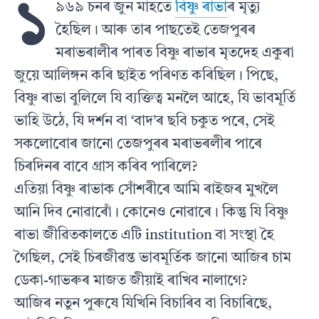
১
৯৬৯ চনৰ জুন মাহতে
বিষ্ণু ৰাভা
ৰ মৃত্যু
হৈছিল। আৰু তাৰ পাছতেই তেজপুৰৰ
মৰাভৰালীৰ পাৰত বিষ্ণু ৰাভাৰ মৃতদেহ একুৰা
জুয়ে আলিঙ্গন কৰি ছাইত পৰিণত কৰিছিল। পিছে,
বিষ্ণু ৰাভা বুলিলে যি ব্যক্তিত্ব মনলৈ আহে, যি ভাবমূর্তি
ভাহি উঠে, যি দর্শন বা ‘বাদ’ৰ ছবি চকুত পৰে, সেই
সকলোবোৰ জানো তেজপুৰৰ মৰাভৰলীৰ পাৰে
চিৰদিনৰ বাবে গ্রাস কৰিব পাৰিলে?
এতিয়া বিষ্ণু ৰাভাক সোঁশৰীৰে আমি ৰাইজৰ মুখলৈ
আনি দিব নোৱাৰোঁ। কোনেও নোৱাৰে। কিন্তু যি বিষ্ণু
ৰাভা জীৱিতকালতে এটি institution বা সংস্থা হৈ
গৈছিল, সেই চিৰজীৱন্ত ভাবমূর্তিক জানো আজিৰ চাম
ডেকা-গাভৰুৰ মাজত জীয়াই ৰাখিব নালাগে?
আজিৰ নতুন পুৰুষে যিখিনি বিচাৰিব বা বিচাৰিছে,