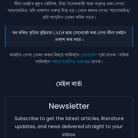
‘নীলা চৰাই’ৰ বুকুত মৌলিক, চিন্তা উদ্রেককাৰী আৰু নতুনত্ব থকা লেখা/
আলোকচিত্ৰ/ ছবি প্রকাশত গুৰুত্ব দিয়া হয়। তেনে ধৰণৰ লেখা/ আলোকচিত্ৰ/
ছবি আপুনিও প্রেৰণ কৰিব পাৰে।
মন কৰিব: কৃত্ৰিম বুদ্ধিমত্তা (AI)ৰ দ্বাৰা জেনেৰেট কৰা লেখা নীলা চৰাইত
প্ৰকাশ কৰা নহয়।
আমালৈ লেখা প্ৰেৰণ কৰাৰ বিষয়ে জানিবলৈ
যোগাযোগ
পৃষ্ঠা চাওক। অধিক
জানিবলৈ
সঘনে উত্থাপিত প্ৰশ্নসমূহ
চাওক।
মেইল বাৰ্তা
Newsletter
Subscribe to get the latest articles, literature
updates, and news delivered straight to your
inbox.