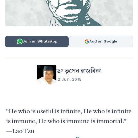
Join on WhatsApp
Add on Google
ড° ভূপেন হাজৰিকা
12 Jun, 2018
“He who is useful is infinite, He who is infinite
is immune, He who is immune is immortal.”
—Lao Tzu