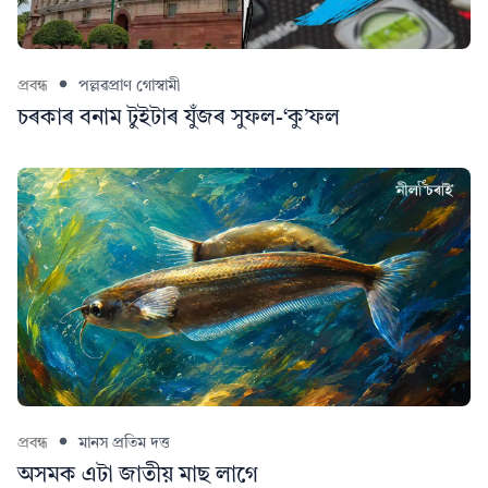
প্ৰবন্ধ
পল্লৱপ্ৰাণ গোস্বামী
চৰকাৰ বনাম টুইটাৰ যুঁজৰ সুফল-‘কু’ফল
প্ৰবন্ধ
মানস প্রতিম দত্ত
অসমক এটা জাতীয় মাছ লাগে