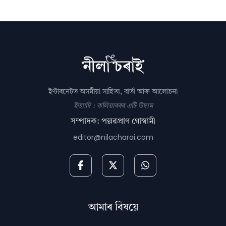
ইণ্টাৰনেটত অসমীয়া সাহিত্য, বাৰ্তা আৰু আলোচনা
ইত্যাদি : কলিয়াবৰৰ এটি উদ্যম
সম্পাদক: পল্লৱপ্ৰাণ গোস্বামী
editor@nilacharai.com
আমাৰ বিষয়ে