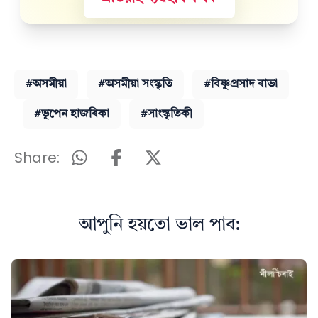
#অসমীয়া
#অসমীয়া সংস্কৃতি
#বিষ্ণুপ্ৰসাদ ৰাভা
#ভূপেন হাজৰিকা
#সাংস্কৃতিকী
Share:
আপুনি হয়তো ভাল পাব: