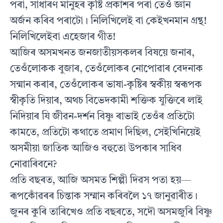
পৰা, সাধাৰণ মানুহৰ কৃষ্টি প্রকাশৰ পৰা তেওঁ জ্ঞান
অর্জন কৰিব পৰাটো। নিলিখিলেই বা কেইখনমান গ্রন্থ!
নিলিখিলেইবা এহেজাৰ গীত!
আজিৰ অসমখনত জনজাতীয়সকলৰ বিষয়ে জনাৰ,
তেওঁলোকক বুজাৰ, তেওঁলোকৰ নোপোৱাৰ বেদনাক
সন্মান কৰাৰ, তেওঁলােকৰ ভাষা-কৃষ্টিৰ স্বকীয় স্বৰূপক
স্বীকৃতি দিয়াৰ, অথচ বিভেদকামী শক্তিক যুক্তিৰে লাই
নিদিয়াৰ যি জীৱন-দর্শন বিষ্ণু ৰাভাই তেওঁৰ প্ৰতিটো
কামতে, প্ৰতিটো কথাতে প্রমাণ দিছিল, সেইখিনিয়েই
অসমীয়া জাতিক আজিও বহুতো উপকাৰ সাধিব
নোৱাৰিবনে?
প্রতি বছৰত, আজি অসমত শিল্পী দিৱস পতা হয়—
ৰূপকোঁৱৰৰ চিন্তাক সম্মান কৰিবলৈ ১৭ জানুৱাৰীত।
জুনৰ কুৰি তাৰিখেও প্রতি বছৰতে, সদৌ অসমজুৰি বিষ্ণু