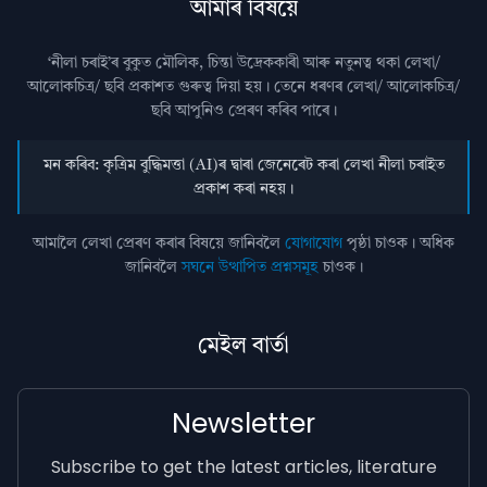
আমাৰ বিষয়ে
‘নীলা চৰাই’ৰ বুকুত মৌলিক, চিন্তা উদ্রেককাৰী আৰু নতুনত্ব থকা লেখা/
আলোকচিত্ৰ/ ছবি প্রকাশত গুৰুত্ব দিয়া হয়। তেনে ধৰণৰ লেখা/ আলোকচিত্ৰ/
ছবি আপুনিও প্রেৰণ কৰিব পাৰে।
মন কৰিব: কৃত্ৰিম বুদ্ধিমত্তা (AI)ৰ দ্বাৰা জেনেৰেট কৰা লেখা নীলা চৰাইত
প্ৰকাশ কৰা নহয়।
আমালৈ লেখা প্ৰেৰণ কৰাৰ বিষয়ে জানিবলৈ
যোগাযোগ
পৃষ্ঠা চাওক। অধিক
জানিবলৈ
সঘনে উত্থাপিত প্ৰশ্নসমূহ
চাওক।
মেইল বাৰ্তা
Newsletter
Subscribe to get the latest articles, literature