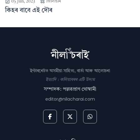
05 Jun, 2023
জিলিঙনি
কিহৰ বাবে এই দৌৰ
ইণ্টাৰনেটত অসমীয়া সাহিত্য, বাৰ্তা আৰু আলোচনা
ইত্যাদি : কলিয়াবৰৰ এটি উদ্যম
সম্পাদক: পল্লৱপ্ৰাণ গোস্বামী
editor@nilacharai.com