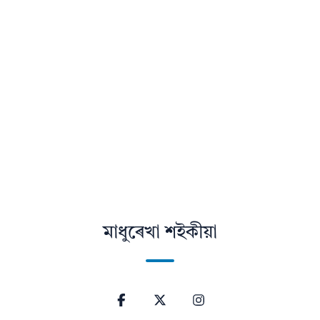
মাধুৰেখা শইকীয়া