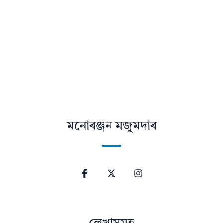
মনোৰঞ্জন মজুমদাৰ