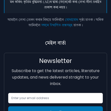
মন কৰিব: কৃত্ৰিম বুদ্ধিমত্তা (AI)ৰ দ্বাৰা জেনেৰেট কৰা লেখা নীলা চৰাইত
প্ৰকাশ কৰা নহয়।
আমালৈ লেখা প্ৰেৰণ কৰাৰ বিষয়ে জানিবলৈ
যোগাযোগ
পৃষ্ঠা চাওক। অধিক
জানিবলৈ
সঘনে উত্থাপিত প্ৰশ্নসমূহ
চাওক।
মেইল বাৰ্তা
Newsletter
Subscribe to get the latest articles, literature
updates, and news delivered straight to your
inbox.
Email Address