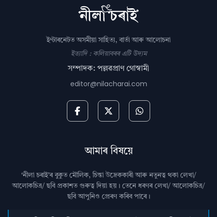
ইণ্টাৰনেটত অসমীয়া সাহিত্য, বাৰ্তা আৰু আলোচনা
ইত্যাদি : কলিয়াবৰৰ এটি উদ্যম
সম্পাদক: পল্লৱপ্ৰাণ গোস্বামী
editor@nilacharai.com
আমাৰ বিষয়ে
‘নীলা চৰাই’ৰ বুকুত মৌলিক, চিন্তা উদ্রেককাৰী আৰু নতুনত্ব থকা লেখা/
আলোকচিত্ৰ/ ছবি প্রকাশত গুৰুত্ব দিয়া হয়। তেনে ধৰণৰ লেখা/ আলোকচিত্ৰ/
ছবি আপুনিও প্রেৰণ কৰিব পাৰে।