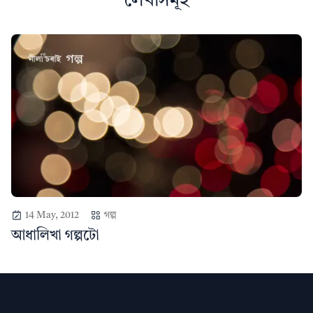
লেখাসমূহ
14 May, 2012
গল্প
আধালিখা গল্পটো