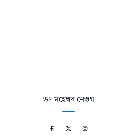
ড° মহেশ্বৰ নেওগ