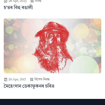
28 Apr, 2023
প্ৰবন্ধ
চ’তৰ বিহু ৰঙালী
20 Apr, 2017
বিশেষ নিৱন্ধ
মৈহেংদান ডেকাফুকনৰ চৰিত্ৰ