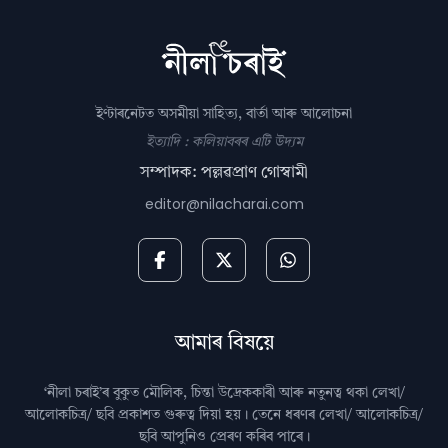
ইণ্টাৰনেটত অসমীয়া সাহিত্য, বাৰ্তা আৰু আলোচনা
ইত্যাদি : কলিয়াবৰৰ এটি উদ্যম
সম্পাদক: পল্লৱপ্ৰাণ গোস্বামী
editor@nilacharai.com
আমাৰ বিষয়ে
‘নীলা চৰাই’ৰ বুকুত মৌলিক, চিন্তা উদ্রেককাৰী আৰু নতুনত্ব থকা লেখা/
আলোকচিত্ৰ/ ছবি প্রকাশত গুৰুত্ব দিয়া হয়। তেনে ধৰণৰ লেখা/ আলোকচিত্ৰ/
ছবি আপুনিও প্রেৰণ কৰিব পাৰে।