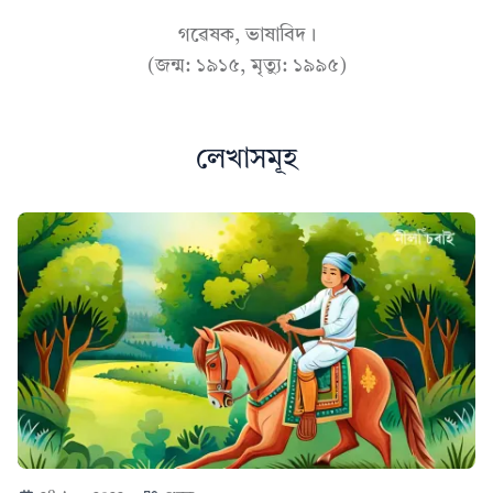
গৱেষক, ভাষাবিদ।
(জন্ম: ১৯১৫, মৃত্যু: ১৯৯৫)
লেখাসমূহ