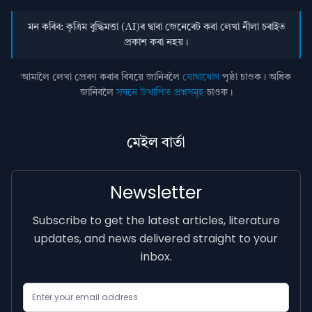
মন কৰিব: কৃত্ৰিম বুদ্ধিমত্তা (AI)ৰ দ্বাৰা জেনেৰেট কৰা লেখা নীলা চৰাইত
প্ৰকাশ কৰা নহয়।
আমালৈ লেখা প্ৰেৰণ কৰাৰ বিষয়ে জানিবলৈ
যোগাযোগ
পৃষ্ঠা চাওক। অধিক
জানিবলৈ
সঘনে উত্থাপিত প্ৰশ্নসমূহ
চাওক।
মেইল বাৰ্তা
Newsletter
Subscribe to get the latest articles, literature
updates, and news delivered straight to your
inbox.
Email Address