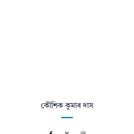
কৌশিক কুমাৰ দাস