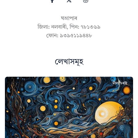
ঘগ্ৰাপাৰ
জিলা: নলবাৰী, পিন: ৭৮১৩৬৯
ফোন: ৯৩৯৫১১৯৪৪৮
লেখাসমূহ