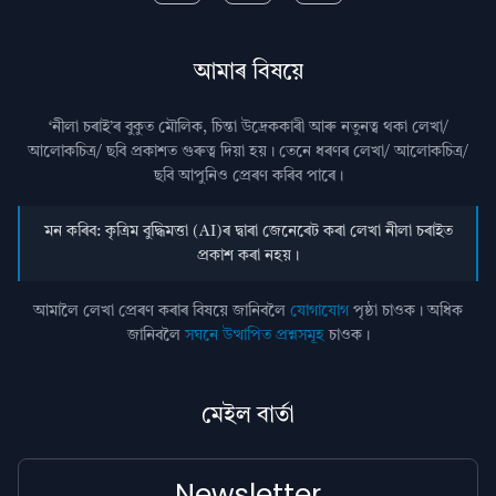
আমাৰ বিষয়ে
‘নীলা চৰাই’ৰ বুকুত মৌলিক, চিন্তা উদ্রেককাৰী আৰু নতুনত্ব থকা লেখা/
আলোকচিত্ৰ/ ছবি প্রকাশত গুৰুত্ব দিয়া হয়। তেনে ধৰণৰ লেখা/ আলোকচিত্ৰ/
ছবি আপুনিও প্রেৰণ কৰিব পাৰে।
মন কৰিব: কৃত্ৰিম বুদ্ধিমত্তা (AI)ৰ দ্বাৰা জেনেৰেট কৰা লেখা নীলা চৰাইত
প্ৰকাশ কৰা নহয়।
আমালৈ লেখা প্ৰেৰণ কৰাৰ বিষয়ে জানিবলৈ
যোগাযোগ
পৃষ্ঠা চাওক। অধিক
জানিবলৈ
সঘনে উত্থাপিত প্ৰশ্নসমূহ
চাওক।
মেইল বাৰ্তা
Newsletter