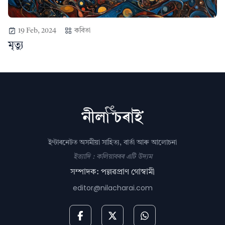
19 Feb, 2024
কবিতা
মৃত্যু
ইণ্টাৰনেটত অসমীয়া সাহিত্য, বাৰ্তা আৰু আলোচনা
ইত্যাদি : কলিয়াবৰৰ এটি উদ্যম
সম্পাদক: পল্লৱপ্ৰাণ গোস্বামী
editor@nilacharai.com