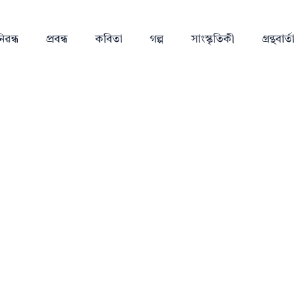
িৱন্ধ
প্ৰবন্ধ
কবিতা
গল্প
সাংস্কৃতিকী
গ্ৰন্থবাৰ্তা