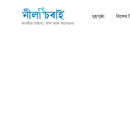
গৃহপৃষ্ঠা
বিশেষ ন
অসমীয়া সাহিত্য, বাৰ্তা আৰু আলোচনা