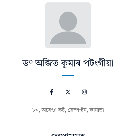
ড° অজিত কুমাৰ পটংগীয়া
৮০, অৰেণ্ডা কৰ্ট, ব্ৰেম্পণ্টন, কানাডা