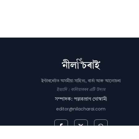
ইণ্টাৰনেটত অসমীয়া সাহিত্য, বাৰ্তা আৰু আলোচনা
ইত্যাদি : কলিয়াবৰৰ এটি উদ্যম
সম্পাদক: পল্লৱপ্ৰাণ গোস্বামী
editor@nilacharai.com