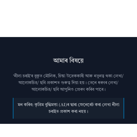
আমাৰ বিষয়ে
‘নীলা চৰাই’ৰ বুকুত মৌলিক, চিন্তা উদ্রেককাৰী আৰু নতুনত্ব থকা লেখা/
আলোকচিত্ৰ/ ছবি প্রকাশত গুৰুত্ব দিয়া হয়। তেনে ধৰণৰ লেখা/
আলোকচিত্ৰ/ ছবি আপুনিও প্রেৰণ কৰিব পাৰে।
মন কৰিব: কৃত্ৰিম বুদ্ধিমত্তা (AI)ৰ দ্বাৰা জেনেৰেট কৰা লেখা নীলা
চৰাইত প্ৰকাশ কৰা নহয়।
আমালৈ লেখা প্ৰেৰণ কৰাৰ বিষয়ে জানিবলৈ
যোগাযোগ
পৃষ্ঠা চাওক।
অধিক জানিবলৈ
সঘনে উত্থাপিত প্ৰশ্নসমূহ
চাওক।