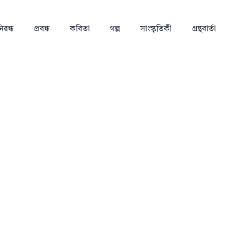
িৱন্ধ
প্ৰবন্ধ
কবিতা
গল্প
সাংস্কৃতিকী
গ্ৰন্থবাৰ্তা