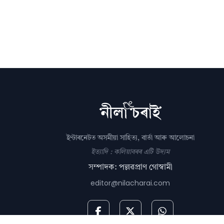
ইণ্টাৰনেটত অসমীয়া সাহিত্য, বাৰ্তা আৰু আলোচনা
ইত্যাদি : কলিয়াবৰৰ এটি উদ্যম
সম্পাদক: পল্লৱপ্ৰাণ গোস্বামী
editor@nilacharai.com