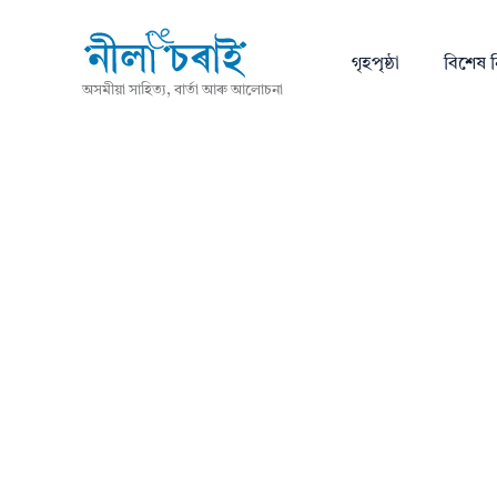
গৃহপৃষ্ঠা
বিশেষ ন
অসমীয়া সাহিত্য, বাৰ্তা আৰু আলোচনা