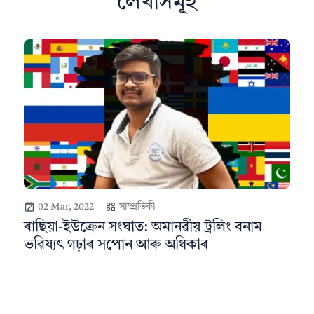
লেখাসমূহ
02 Mar, 2022
সাম্প্ৰতিকী
ৰাছিয়া-ইউক্ৰেন সংঘাত: অমানৱীয় ট্ৰলিং বনাম
ভৱিষ্যৎ গঢ়াৰ সপোন আৰু অধিকাৰ