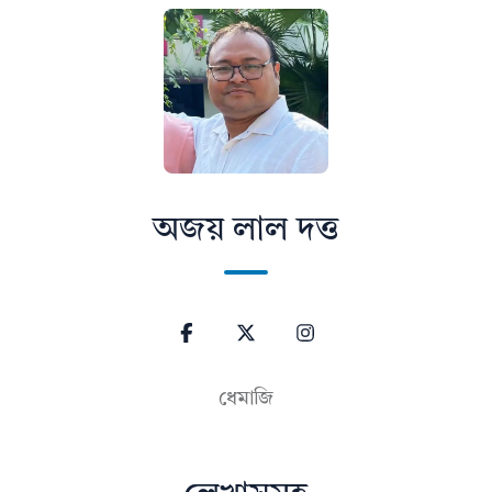
অজয় লাল দত্ত
ধেমাজি