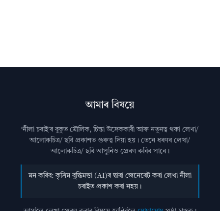
আমাৰ বিষয়ে
‘নীলা চৰাই’ৰ বুকুত মৌলিক, চিন্তা উদ্রেককাৰী আৰু নতুনত্ব থকা লেখা/
আলোকচিত্ৰ/ ছবি প্রকাশত গুৰুত্ব দিয়া হয়। তেনে ধৰণৰ লেখা/
আলোকচিত্ৰ/ ছবি আপুনিও প্রেৰণ কৰিব পাৰে।
মন কৰিব: কৃত্ৰিম বুদ্ধিমত্তা (AI)ৰ দ্বাৰা জেনেৰেট কৰা লেখা নীলা
চৰাইত প্ৰকাশ কৰা নহয়।
আমালৈ লেখা প্ৰেৰণ কৰাৰ বিষয়ে জানিবলৈ
যোগাযোগ
পৃষ্ঠা চাওক।