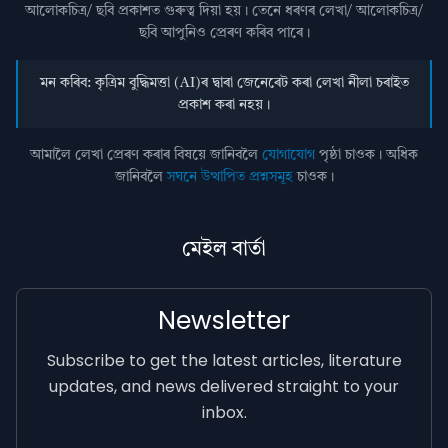
আলোকচিত্ৰ/ ছবি প্রকাশত গুৰুত্ব দিয়া হয়। তেনে ধৰণৰ লেখা/ আলোকচিত্ৰ/
ছবি আপুনিও প্রেৰণ কৰিব পাৰে।
মন কৰিব: কৃত্ৰিম বুদ্ধিমত্তা (AI)ৰ দ্বাৰা জেনেৰেট কৰা লেখা নীলা চৰাইত
প্ৰকাশ কৰা নহয়।
আমালৈ লেখা প্ৰেৰণ কৰাৰ বিষয়ে জানিবলৈ
যোগাযোগ
পৃষ্ঠা চাওক। অধিক
জানিবলৈ
সঘনে উত্থাপিত প্ৰশ্নসমূহ
চাওক।
মেইল বাৰ্তা
Newsletter
Subscribe to get the latest articles, literature
updates, and news delivered straight to your
inbox.