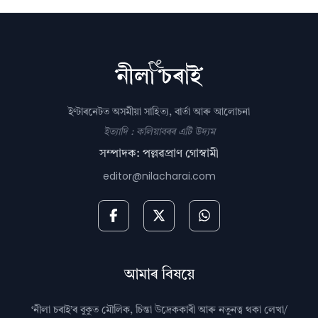
ইণ্টাৰনেটত অসমীয়া সাহিত্য, বাৰ্তা আৰু আলোচনা
ইত্যাদি : কলিয়াবৰৰ এটি উদ্যম
সম্পাদক: পল্লৱপ্ৰাণ গোস্বামী
editor@nilacharai.com
আমাৰ বিষয়ে
‘নীলা চৰাই’ৰ বুকুত মৌলিক, চিন্তা উদ্রেককাৰী আৰু নতুনত্ব থকা লেখা/