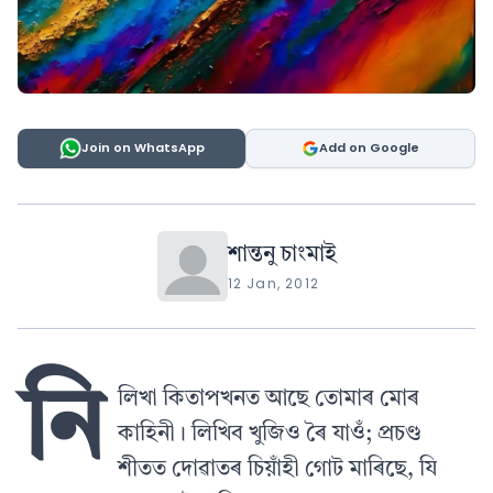
Join on WhatsApp
Add on Google
শান্তনু চাংমাই
12 Jan, 2012
নি
লিখা কিতাপখনত আছে তোমাৰ মোৰ
কাহিনী। লিখিব খুজিও ৰৈ যাওঁ; প্ৰচণ্ড
শীতত দোৱাতৰ চিয়াঁহী গোট মাৰিছে, যি