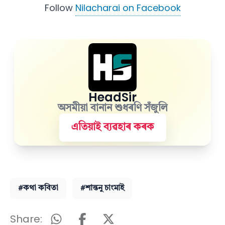
Follow
Nilacharai on Facebook
HeadSir
অসমীয়া বানান শুধৰণি সঁজুলি
এতিয়াই ব্যৱহাৰ কৰক
#কথা কবিতা
#শান্তনু চাংমাই
Share: