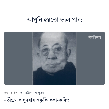
আপুনি হয়তো ভাল পাব:
কথা কবিতা
যতীন্দ্ৰনাথ দুৱৰা
যতীন্দ্ৰনাথ দুৱৰাৰ একুকি কথা-কবিতা