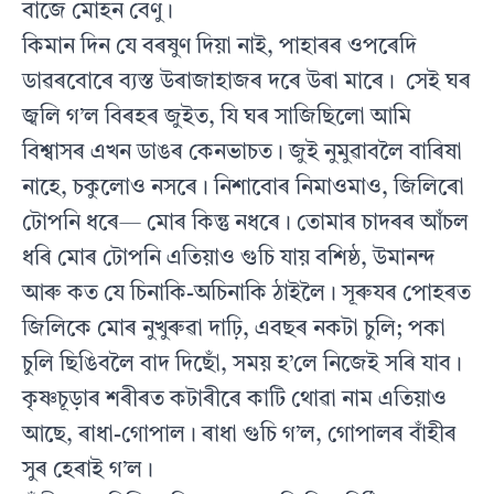
বাজে মোহন বেণু।
কিমান দিন যে বৰষুণ দিয়া নাই, পাহাৰৰ ওপৰেদি
ডাৱৰবোৰে ব্যস্ত উৰাজাহাজৰ দৰে উৰা মাৰে। সেই ঘৰ
জ্বলি গ’ল বিৰহৰ জুইত, যি ঘৰ সাজিছিলো আমি
বিশ্বাসৰ এখন ডাঙৰ কেনভাচত। জুই নুমুৱাবলৈ বাৰিষা
নাহে, চকুলোও নসৰে। নিশাবোৰ নিমাওমাও, জিলিৰো
টোপনি ধৰে— মোৰ কিন্তু নধৰে। তোমাৰ চাদৰৰ আঁচল
ধৰি মোৰ টোপনি এতিয়াও গুচি যায় বশিষ্ঠ, উমানন্দ
আৰু কত যে চিনাকি-অচিনাকি ঠাইলৈ। সূৰুযৰ পোহৰত
জিলিকে মোৰ নুখুৰুৱা দাঢ়ি, এবছৰ নকটা চুলি; পকা
চুলি ছিঙিবলৈ বাদ দিছোঁ, সময় হ’লে নিজেই সৰি যাব।
কৃষ্ণচূড়াৰ শৰীৰত কটাৰীৰে কাটি থোৱা নাম এতিয়াও
আছে, ৰাধা-গোপাল। ৰাধা গুচি গ’ল, গোপালৰ বাঁহীৰ
সুৰ হেৰাই গ’ল।