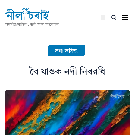
অসমীয়া সাহিত্য, বাৰ্তা আৰু আলোচনা
কথা কবিতা
বৈ যাওক নদী নিৰৱধি