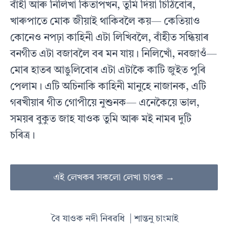
বাঁহী আৰু নিলিখা কিতাপখন, তুমি দিয়া চিঠিবোৰ,
খাৰুপাতে মোক জীয়াই থাকিবলৈ কয়— কেতিয়াও
কোনেও নপঢ়া কাহিনী এটা লিখিবলৈ, বাঁহীত সন্ধিয়াৰ
বনগীত এটা বজাবলৈ বৰ মন যায়। নিলিখোঁ, নবজাওঁ—
মোৰ হাতৰ আঙুলিবোৰ এটা এটাকৈ কাটি জুইত পুৰি
পেলাম। এটি অচিনাকি কাহিনী মানুহে নাজানক, এটি
গৰখীয়াৰ গীত গোপীয়ে নুশুনক— এনেকৈয়ে ভাল,
সময়ৰ বুকুত জাহ যাওক তুমি আৰু মই নামৰ দুটি
চৰিত্ৰ।
এই লেখকৰ সকলো লেখা চাওক →
বৈ যাওক নদী নিৰৱধি
| শান্তনু চাংমাই