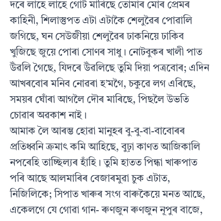
দৰে লাহে লাহে গোট মাৰিছে তোমাৰ মোৰ প্ৰেমৰ
কাহিনী, শিলাস্তুপত এটা এটাকৈ শেলুৱৈৰ পোৱালি
জগিছে, ঘন সেউজীয়া শেলুৱৈৰ ঢাকনিয়ে ঢাকিব
খুজিছে জুয়ে পোৰা সোণৰ সাধু। নোটবুকৰ খালী পাত
উঁৱলি গৈছে, যিদৰে উঁৱলিছে তুমি দিয়া পত্ৰবোৰ; এদিন
আখৰবোৰ মনিব নোৱৰা হ’মগৈ, চকুৱে লগ এৰিছে,
সময়ৰ ঘোঁৰা আগলৈ দৌৰ মাৰিছে, পিছলৈ উভতি
চোৱাৰ অৱকাশ নাই।
আমাক লৈ আৰম্ভ হোৱা মানুহৰ বু-বু-বা-বাবোৰৰ
প্ৰতিধ্বনি ক্ৰমাৎ কমি আহিছে, বুঢ়া কাণত আজিকালি
নপৰেহি তাচ্ছিল্যৰ হাঁহি। তুমি হাতত পিন্ধা খাৰুপাত
পৰি আছে আলমাৰিৰ বেজাৰমুৱা চুক এটাত,
নিজিলিকে; সিপাত খাৰুৰ সংগ বাৰুকৈয়ে মনত আছে,
একেলগে যে গোৱা গান- ৰুণজুন ৰুণজুন নূপুৰ বাজে,