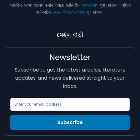
আমালৈ লেখা প্ৰেৰণ কৰাৰ বিষয়ে জানিবলৈ
যোগাযোগ
পৃষ্ঠা চাওক। অধিক
জানিবলৈ
সঘনে উত্থাপিত প্ৰশ্নসমূহ
চাওক।
মেইল বাৰ্তা
Newsletter
Subscribe to get the latest articles, literature
updates, and news delivered straight to your
inbox.
Email Address
Subscribe