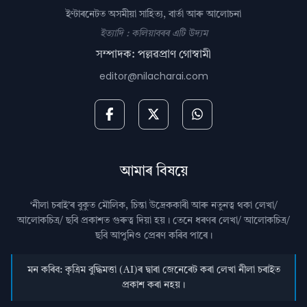
ইণ্টাৰনেটত অসমীয়া সাহিত্য, বাৰ্তা আৰু আলোচনা
ইত্যাদি : কলিয়াবৰৰ এটি উদ্যম
সম্পাদক: পল্লৱপ্ৰাণ গোস্বামী
editor@nilacharai.com
আমাৰ বিষয়ে
‘নীলা চৰাই’ৰ বুকুত মৌলিক, চিন্তা উদ্রেককাৰী আৰু নতুনত্ব থকা লেখা/
আলোকচিত্ৰ/ ছবি প্রকাশত গুৰুত্ব দিয়া হয়। তেনে ধৰণৰ লেখা/ আলোকচিত্ৰ/
ছবি আপুনিও প্রেৰণ কৰিব পাৰে।
মন কৰিব: কৃত্ৰিম বুদ্ধিমত্তা (AI)ৰ দ্বাৰা জেনেৰেট কৰা লেখা নীলা চৰাইত
প্ৰকাশ কৰা নহয়।