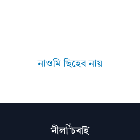
নাওমি ছিহেব নায়